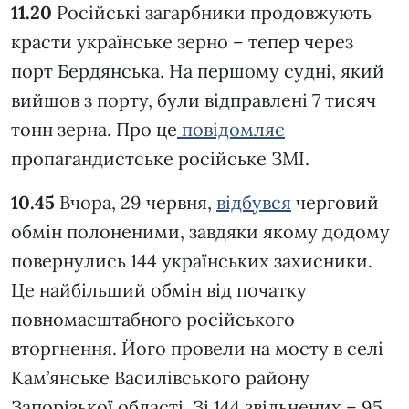
11.20
Російські загарбники продовжують
красти українське зерно – тепер через
порт Бердянська. На першому судні, який
вийшов з порту, були відправлені 7 тисяч
тонн зерна. Про це
повідомляє
пропагандистське російське ЗМІ.
10.45
Вчора, 29 червня,
відбувся
черговий
обмін полоненими, завдяки якому додому
повернулись 144 українських захисники.
Це найбільший обмін від початку
повномасштабного російського
вторгнення. Його провели на мосту в селі
Кам’янське Василівського району
Запорізької області. Зі 144 звільнених – 95