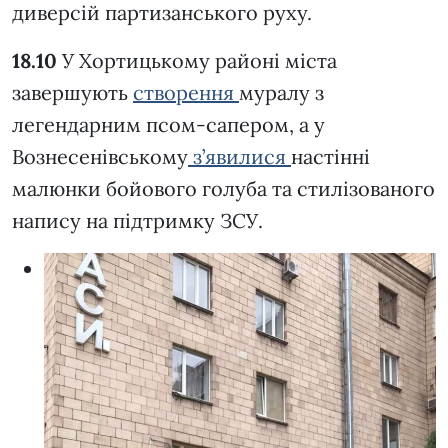
диверсій партизанського руху.
18.10
У Хортицькому районі міста
завершують
створення
муралу з
легендарним псом-сапером, а у
Вознесенівському
з’явилися
настінні
малюнки бойового голуба та стилізованого
напису на підтримку ЗСУ.
Д
г
В