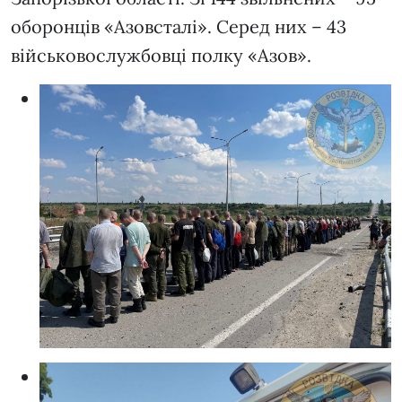
оборонців «Азовсталі». Серед них – 43
військовослужбовці полку «Азов».
Д
У