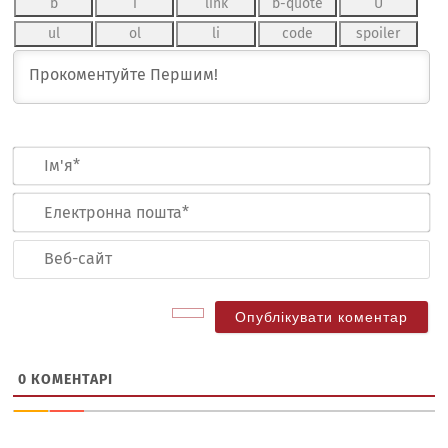
Ім
Ел
по
Ве
са
0
КОМЕНТАРІ