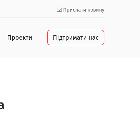
Прислати новину
Проекти
Підтримати нас
а