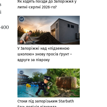
Як ходять поїзди до Запоріжжя у
з
липні-серпні 2026-го?
і
 400
У Запоріжжі над «підземною
школою» знову просів ґрунт –
вдруге за півроку
Стоки під запорізьким Starbath
Spa: поліція відкрила