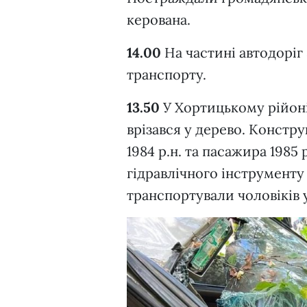
керована.
14.00
На частині автодорі
транспорту.
13.50
У Хортицькому рійон
врізався у дерево. Констр
1984 р.н. та пасажира 198
гідравлічного інструменту
транспортували чоловіків 