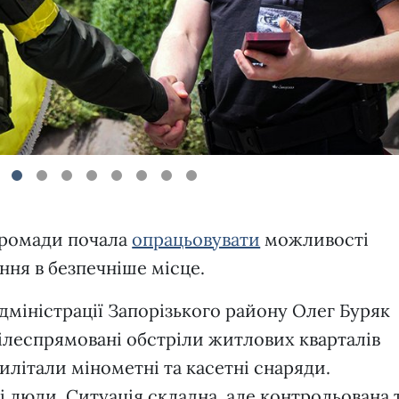
4
5
6
7
8
громади почала
опрацьовувати
можливості
ння в безпечніше місце.
дміністрації Запорізького району Олег Буряк
цілеспрямовані обстріли житлових кварталів
літали мінометні та касетні снаряди.
люди. Ситуація складна, але контрольована 