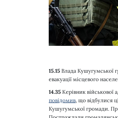
1
2
3
15.15
Влада Кушугумської 
евакуації місцевого населе
14.35
Керівник військової а
повідомив
, що відбулися 
Кушугумської громади. При
Постраждали громадянські 