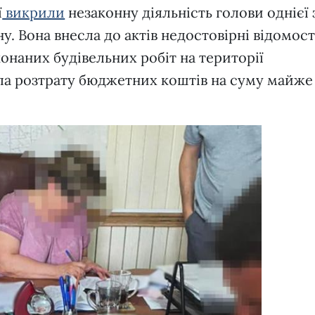
ї
викрили
незаконну діяльність голови однієї 
у. Вона внесла до актів недостовірні відомост
конаних будівельних робіт на території
ла розтрату бюджетних коштів на суму майже