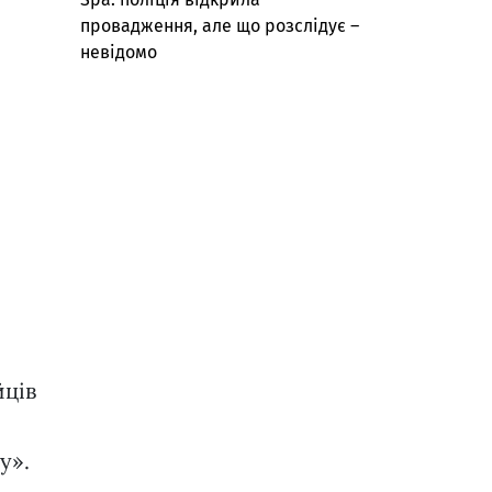
провадження, але що розслідує –
невідомо
йців
у».