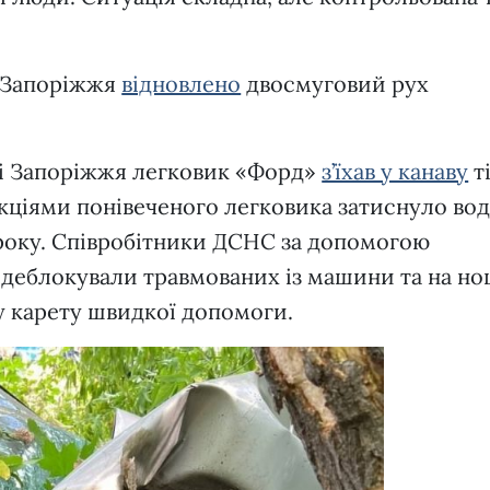
г Запоріжжя
відновлено
двосмуговий рух
і Запоріжжя легковик «Форд»
з’їхав у канаву
т
укціями понівеченого легковика затиснуло вод
5 року. Співробітники ДСНС за допомогою
 деблокували травмованих із машини та на н
у карету швидкої допомоги.