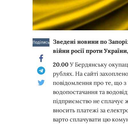
Зведені новини по Запорі
Поділись!
війни росії проти України
20.00
У Бердянську окупац
рублях. На сайті захоплен
повідомлення про те, що з
водопостачання та водові
підприємство не сплачує ж
вносить платежі за електр
варто сплачувати цю комун