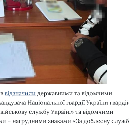
ів
відзначили
державними та відомчими
ндувача Національної гвардії України гварді
військову службу Україні» та відомчими
ми – нагрудними знаками «За доблесну служб