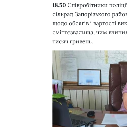
18.50
Співробітники поліці
сільрад Запорізького район
щодо обсягів і вартості ви
сміттєзвалища, чим вчини
тисяч гривень.