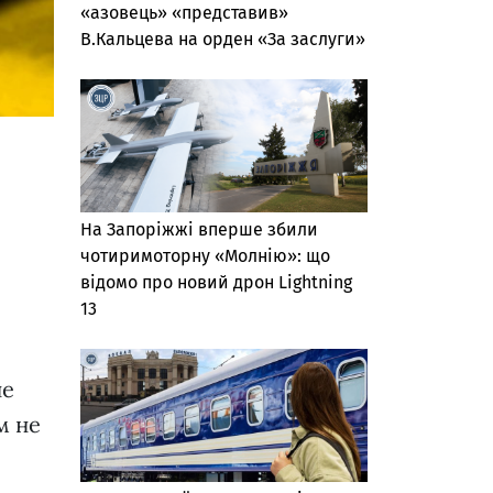
«азовець» «представив»
В.Кальцева на орден «За заслуги»
На Запоріжжі вперше збили
чотиримоторну «Молнію»: що
відомо про новий дрон Lightning
13
не
м не