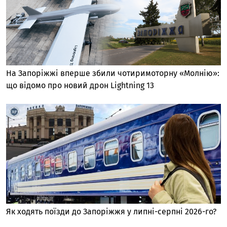
На Запоріжжі вперше збили чотиримоторну «Молнію»:
що відомо про новий дрон Lightning 13
Як ходять поїзди до Запоріжжя у липні-серпні 2026-го?