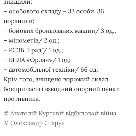
знищили:
– особового складу – 33 особи, 36
поранили;
– бойових броньованих машин/ 3 од.;
– мінометів/ 2 од.;
– РСЗВ “Град”/ 1 од.;
– БПЛА «Орлан»/ 1 од;
– автомобільної техніки/ 66 од.
Крім того, знищено ворожий склад
боєприпасів і взводний опорний пункт
противника.
Анатолій Куртєв
відбудова
війна
Олександр Старух