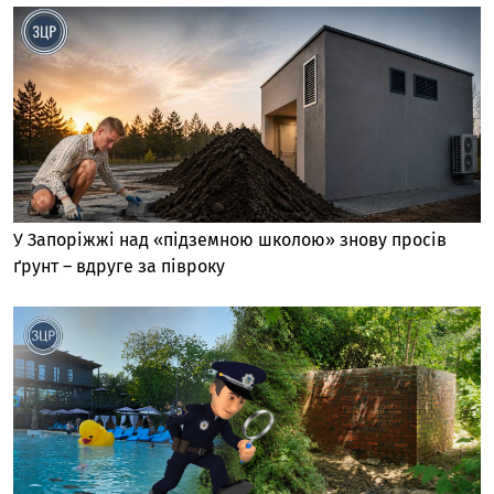
У Запоріжжі над «підземною школою» знову просів
ґрунт – вдруге за півроку