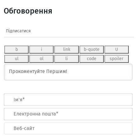
Обговорення
Підписатися
Ім
Ел
по
Ве
са