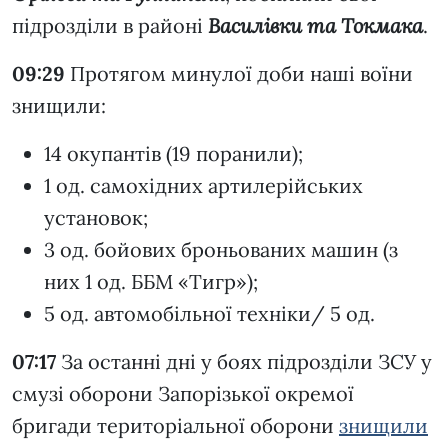
підрозділи в районі
Василівки та Токмака
.
09:29
Протягом минулої доби наші воїни
знищили:
14 окупантів (19 поранили);
1 од. самохідних артилерійських
установок;
3 од. бойових броньованих машин (з
них 1 од. ББМ «Тигр»);
5 од. автомобільної техніки/ 5 од.
07:17
За останні дні у боях підрозділи ЗСУ у
смузі оборони Запорізької окремої
бригади територіальної оборони
знищили