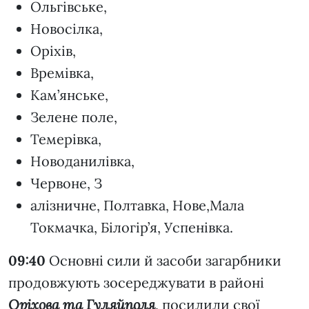
Ольгівське,
Новосілка,
Оріхів,
Времівка,
Кам’янське,
Зелене поле,
Темерівка,
Новоданилівка,
Червоне, З
алізничне, Полтавка, Нове,Мала
Токмачка, Білогір’я, Успенівка.
09:40
Основні сили й засоби загарбники
продовжують зосереджувати в районі
Оріхова та Гуляйполя
, посилили свої