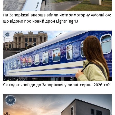
На Запоріжжі вперше збили чотиримоторну «Молнію»:
що відомо про новий дрон Lightning 13
Як ходять поїзди до Запоріжжя у липні-серпні 2026-го?