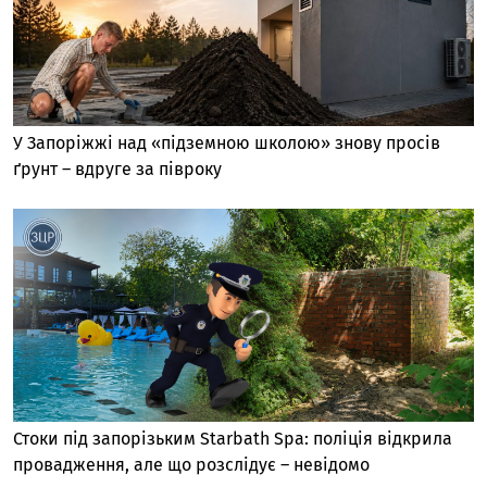
У Запоріжжі над «підземною школою» знову просів
ґрунт – вдруге за півроку
Стоки під запорізьким Starbath Spa: поліція відкрила
провадження, але що розслідує – невідомо