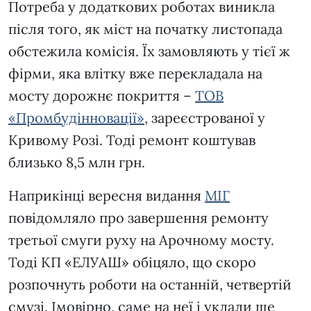
Потреба у додаткових роботах виникла
після того, як міст на початку листопада
обстежила комісія. Їх замовляють у тієї ж
фірми, яка влітку вже перекладала на
мосту дорожнє покриття –
ТОВ
«Промбудінновації»
, зареєстрованої у
Кривому Розі. Тоді ремонт коштував
близько 8,5 млн грн.
Наприкінці вересня видання
МІГ
повідомляло про завершення ремонту
третьої смуги руху на Арочному мосту.
Тоді КП «ЕЛУАШ» обіцяло, що скоро
розпочнуть роботи на останній, четвертій
смузі. Імовірно, саме на неї і уклали ще