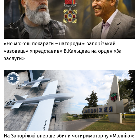
«Не можеш покарати – нагороди»: запорізький
«азовець» «представив» В.Кальцева на орден «За
заслуги»
На Запоріжжі вперше збили чотиримоторну «Молнію»: