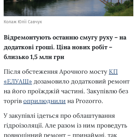
Колаж Юлії Савчук
Відремонтують останню смугу руху – на
додаткові гроші. Ціна нових робіт –
близько 1,5 млн грн
Після обстеження Арочного мосту
КП
«ЕЛУАШ»
дозамовило додатковий ремонт
на його проїжджій частині. Закупівлю без
торгів
оприлюднили
на Prozorro.
У закупівлі ідеться про облаштування
гідроізоляції. Але разом із ним проведуть
повноцінний ремонт – принаймні, так