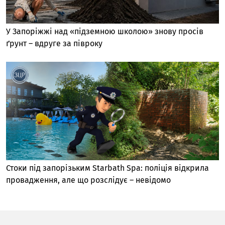
У Запоріжжі над «підземною школою» знову просів
ґрунт – вдруге за півроку
Стоки під запорізьким Starbath Spa: поліція відкрила
провадження, але що розслідує – невідомо