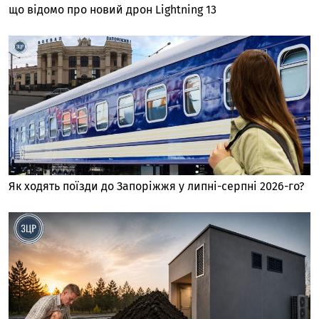
що відомо про новий дрон Lightning 13
Як ходять поїзди до Запоріжжя у липні-серпні 2026-го?