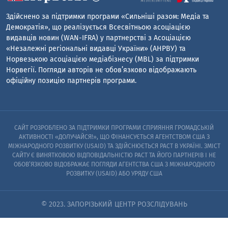
Здійснено за підтримки програми «Сильніші разом: Медіа та
Демократія», що реалізується Всесвітньою асоціацією
видавців новин (WAN-IFRA) у партнерстві з Асоціацією
«Незалежні регіональні видавці України» (АНРВУ) та
Норвезькою асоціацією медіабізнесу (MBL) за підтримки
Норвегії. Погляди авторів не обов’язково відображають
офіційну позицію партнерів програми.
САЙТ РОЗРОБЛЕНО ЗА ПІДТРИМКИ ПРОГРАМИ СПРИЯННЯ ГРОМАДСЬКІЙ
АКТИВНОСТІ «ДОЛУЧАЙСЯ!», ЩО ФІНАНСУЄТЬСЯ АГЕНТСТВОМ США З
МІЖНАРОДНОГО РОЗВИТКУ (USAID) ТА ЗДІЙСНЮЄТЬСЯ PACT В УКРАЇНІ. ЗМІСТ
САЙТУ Є ВИНЯТКОВОЮ ВІДПОВІДАЛЬНІСТЮ PACT ТА ЙОГО ПАРТНЕРІВ I НЕ
ОБОВ’ЯЗКОВО ВІДОБРАЖАЄ ПОГЛЯДИ АГЕНТСТВА США З МІЖНАРОДНОГО
РОЗВИТКУ (USAID) АБО УРЯДУ США
© 2023. ЗАПОРІЗЬКИЙ ЦЕНТР РОЗСЛІДУВАНЬ