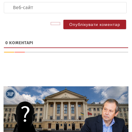
Ве
са
0
КОМЕНТАРІ