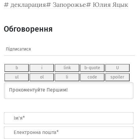
декларация
Запорожье
Юлия Яцык
Обговорення
Підписатися
Ім
Ел
по