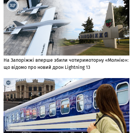
На Запоріжжі вперше збили чотиримоторну «Молнію»:
що відомо про новий дрон Lightning 13