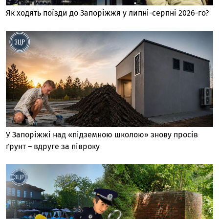
Як ходять поїзди до Запоріжжя у липні-серпні 2026-го?
У Запоріжжі над «підземною школою» знову просів
ґрунт – вдруге за півроку