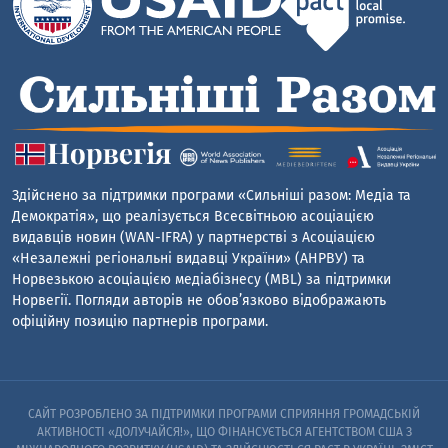
Здійснено за підтримки програми «Сильніші разом: Медіа та
Демократія», що реалізується Всесвітньою асоціацією
видавців новин (WAN-IFRA) у партнерстві з Асоціацією
«Незалежні регіональні видавці України» (АНРВУ) та
Норвезькою асоціацією медіабізнесу (MBL) за підтримки
Норвегії. Погляди авторів не обов’язково відображають
офіційну позицію партнерів програми.
САЙТ РОЗРОБЛЕНО ЗА ПІДТРИМКИ ПРОГРАМИ СПРИЯННЯ ГРОМАДСЬКІЙ
АКТИВНОСТІ «ДОЛУЧАЙСЯ!», ЩО ФІНАНСУЄТЬСЯ АГЕНТСТВОМ США З