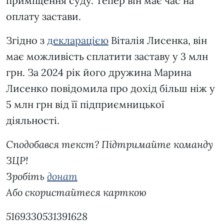
приміщення суду. Тепер він має час на
оплату застави.
Згідно з
деклараці
єю
Віталія Лисенка, він
має можливість сплатити заставу у 3 млн
грн. За 2024 рік його дружина Марина
Лисенко повідомила про дохід більш ніж у
5 млн грн від її підприємницької
діяльності.
Сподобався текст? Підтримайте команду
ЗЦР!
Зробіть
донат
Або скористайтеся карткою
5169330531391628