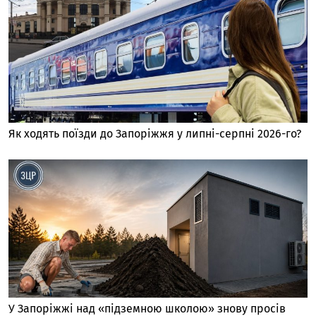
Як ходять поїзди до Запоріжжя у липні-серпні 2026-го?
У Запоріжжі над «підземною школою» знову просів