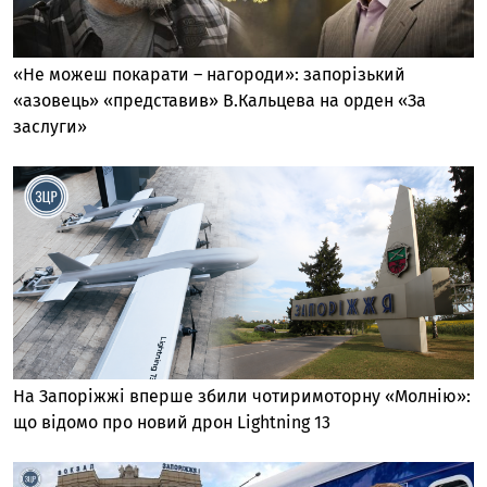
«Не можеш покарати – нагороди»: запорізький
«азовець» «представив» В.Кальцева на орден «За
заслуги»
На Запоріжжі вперше збили чотиримоторну «Молнію»:
що відомо про новий дрон Lightning 13