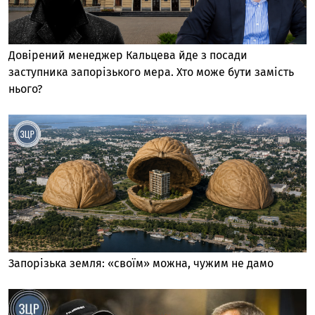
Довірений менеджер Кальцева йде з посади
заступника запорізького мера. Хто може бути замість
нього?
Запорізька земля: «своїм» можна, чужим не дамо