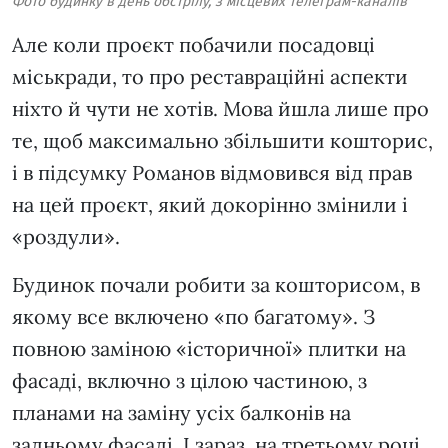
Фото будинку в день обстрілу, з місцевих телеграм-каналів
Але коли проєкт побачили посадовці
міськради, то про реставраційні аспекти
ніхто й чути не хотів. Мова йшла лише про
те, щоб максимально збільшити кошторис,
і в підсумку Романов відмовився від прав
на цей проєкт, який докорінно змінили і
«роздули».
Будинок почали робити за кошторисом, в
якому все включено «по багатому». З
повною заміною «історичної» плитки на
фасаді, включно з цілою частиною, з
планами на заміну усіх балконів на
задньому фасаді. І зараз, на третьому році