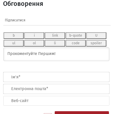
Обговорення
Підписатися
Ім
Ел
по
Ве
са