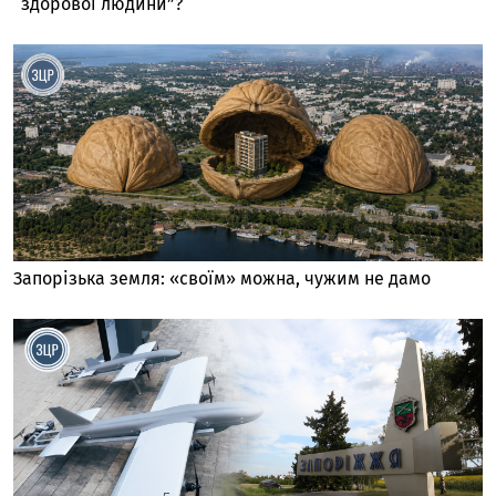
“здорової людини”?
Запорізька земля: «своїм» можна, чужим не дамо