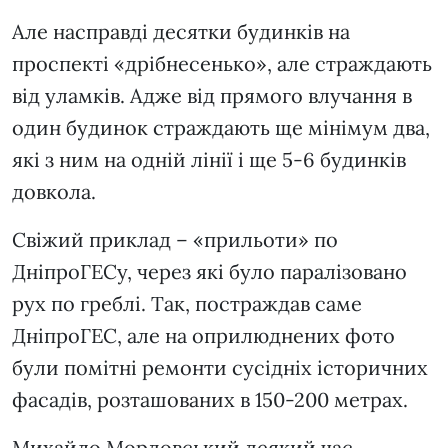
Але насправді десятки будинків на
проспекті «дрібнесенько», але страждають
від уламків. Адже від прямого влучання в
один будинок страждають ще мінімум два,
які з ним на одній лінії і ще 5-6 будинків
довкола.
Свіжий приклад – «прильоти» по
ДніпроГЕСу, через які було паралізовано
рух по греблі. Так, постраждав саме
ДніпроГЕС, але на оприлюднених фото
були помітні ремонти сусідніх історичних
фасадів, розташованих в 150-200 метрах.
Михайло Мордовський деякий час