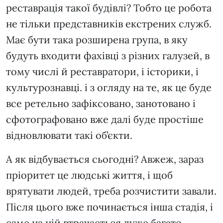
реставрація такої будівлі? Тобто це робота
не тільки представників екстрених служб.
Має бути така розширена група, в яку
будуть входити фахівці з різних галузей, в
тому числі й реставратори, і історики, і
культурознавці. і з огляду на те, як це буде
все ретельно зафіксовано, занотовано і
сфотографовано вже далі буде простіше
відновлювати такі об’єкти.
А як відбувається сьогодні? Авжеж, зараз
пріоритет це людські життя, і щоб
врятувати людей, треба розчистити завали.
Після цього вже починається інша стадія, і
саме на ній втрачається дуже багато