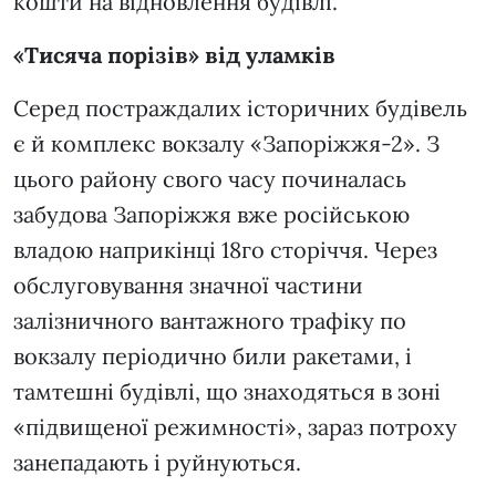
кошти на відновлення будівлі.
«Тисяча порізів» від уламків
Серед постраждалих історичних будівель
є й комплекс вокзалу «Запоріжжя-2». З
цього району свого часу починалась
забудова Запоріжжя вже російською
владою наприкінці 18го сторіччя. Через
обслуговування значної частини
залізничного вантажного трафіку по
вокзалу періодично били ракетами, і
тамтешні будівлі, що знаходяться в зоні
«підвищеної режимності», зараз потроху
занепадають і руйнуються.