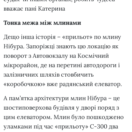
вважає пані Катерина
Тонка межа між млинами
Дещо інша історія – «прильот» по млину
Нібура. Запоріжці знають цю локацію як
поворот з Автовокзалу на Космічний
мікрорайон, де на перетині автодороги і
залізничних шляхів стовбичить
«коробочкою» вже радянський елеватор.
А пам’ятка архітектури млин Нібура – це
шостиповерхова будівля у дворі поряд з
цим елеватором. Млин було пошкоджено
уламками під час «прильоту» С-300 два