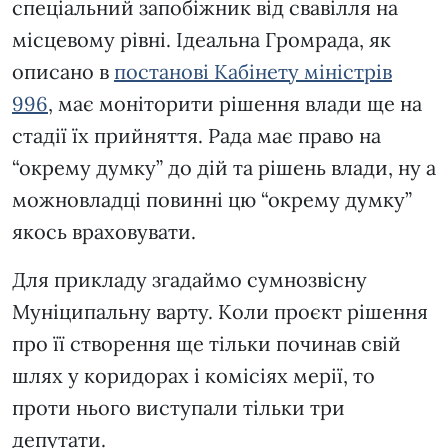
спеціальний запобіжник від свавілля на
місцевому рівні. Ідеальна Громрада, як
описано в
постанові Кабінету міністрів
996
, має моніторити рішення влади ще на
стадії їх прийняття. Рада має право на
“окрему думку” до дій та рішень влади, ну а
можновладці повинні цю “окрему думку”
якось враховувати.
Для прикладу згадаймо сумнозвісну
Муніципальну варту. Коли проєкт рішення
про її створення ще тільки починав свій
шлях у коридорах і комісіях мерії, то
проти нього виступали тільки три
депутати.