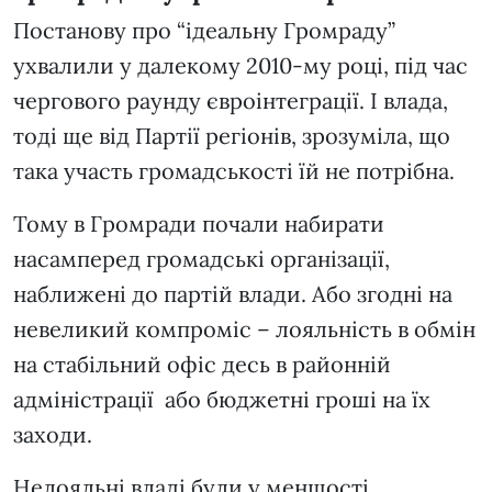
Постанову про “ідеальну Громраду”
ухвалили у далекому 2010-му році, під час
чергового раунду євроінтеграції. І влада,
тоді ще від Партії регіонів, зрозуміла, що
така участь громадськості їй не потрібна.
Тому в Громради почали набирати
насамперед громадські організації,
наближені до партій влади. Або згодні на
невеликий компроміс – лояльність в обмін
на стабільний офіс десь в районній
адміністрації або бюджетні гроші на їх
заходи.
Нелояльні владі були у меншості.