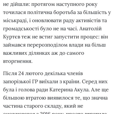
не дійшли: протягом наступного року
точилася політична боротьба за більшість у
міськраді, і оновлювати раду активістів та
громадськості було не на часі. Анатолій
Куртєв теж не встиг запустити процес: він
займався перерозподілом влади на більш
важливих ділянках аж до самого
вторгнення.
Після 24 лютого декілька членів
запорізької ГР виїхали з країни. Серед них
була і голова ради Катерина Акула. Але ще
більшою втратою виявилося те, що значна
частина старого складу, який не
оновлювався з 2016 року, просто втратила