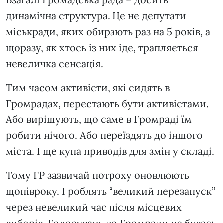
динамічна структура. Це не депутати
міськради, яких обирають раз на 5 років, а
щоразу, як хтось із них іде, трапляється
невеличка сенсація.
Тим часом активісти, які сидять в
Громрадах, перестають бути активістами.
Або вирішують, що саме в Громраді їм
робити нічого. Або переїздять до іншого
міста. І ще купа приводів для змін у складі.
Тому ГР зазвичай потроху оновлюють
щопівроку. І роблять “великий перезапуск”
через невеликий час після місцевих
виборів. Голосувань до Громради не буває: