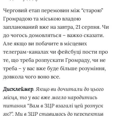
Черговий етап перемовин між “старою”
Громрадою та міською владою
запланований вже на завтра, 21 серпня. Чи
до чогось домовляться – важко сказати.
Але якщо ви побачите в місцевих
телеграм-каналах чи фейсбуці пости про
те, що треба розпускати Громраду, чи не
треба – у вас вже буде більше розуміння,
довкола чого воно все.
Дисклеймер
. Якщо ви дочитали до цього
місця, то у вас вже могло народитись
питання “Вам в ЗЦР взагалі цей розпуск
як?”. Ми в ЗЦР ставимось до перспектив