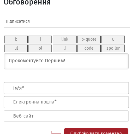
Обговорення
Підписатися
Ім
Ел
по
Ве
са