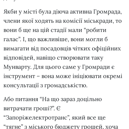
Якби у місті була діюча активна Громрада,
члени якої ходять на комісії міськради, то
вони б ще на цій стадії мали “робити
галас”. І, що важливіше, вони могли б
вимагати від посадовців чітких офіційних
відповідей, навіщо створювати таку
Мунварту. Для цього саме у Громради є
інструмент – вона може ініціювати окремі
консультації з громадськістю.
Або питання “На що зараз доцільно
витрачати гроші?”. Є
“Запоріжелектротранс”, який все ще
“тягне” з міського бюджету грошей, хоча