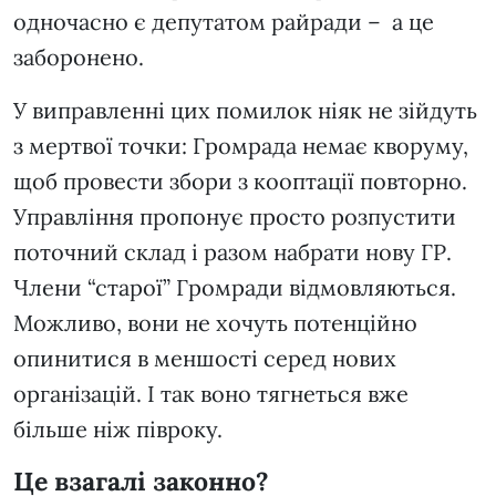
одночасно є депутатом райради – а це
заборонено.
У виправленні цих помилок ніяк не зійдуть
з мертвої точки: Громрада немає кворуму,
щоб провести збори з кооптації повторно.
Управління пропонує просто розпустити
поточний склад і разом набрати нову ГР.
Члени “старої” Громради відмовляються.
Можливо, вони не хочуть потенційно
опинитися в меншості серед нових
організацій. І так воно тягнеться вже
більше ніж півроку.
Це взагалі законно?