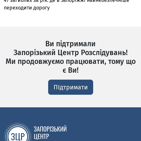
47 загиблих за рік: де в Запоріжжі найнебезпечніше
переходити дорогу
Ви підтримали
Запорізький Центр Розслідувань!
Ми продовжуємо працювати, тому що
є Ви!
ПІдтримати