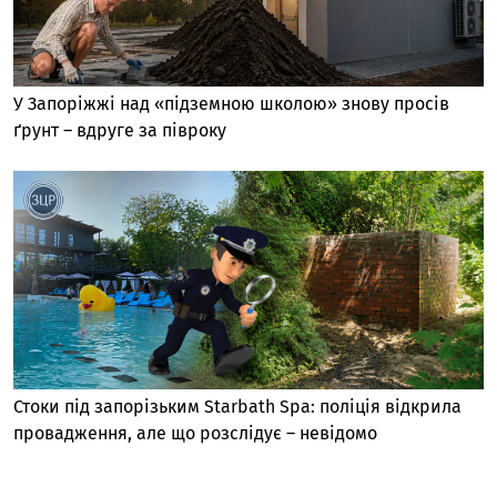
У Запоріжжі над «підземною школою» знову просів
ґрунт – вдруге за півроку
Стоки під запорізьким Starbath Spa: поліція відкрила
провадження, але що розслідує – невідомо