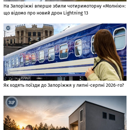
На Запоріжжі вперше збили чотиримоторну «Молнію»:
що відомо про новий дрон Lightning 13
Як ходять поїзди до Запоріжжя у липні-серпні 2026-го?