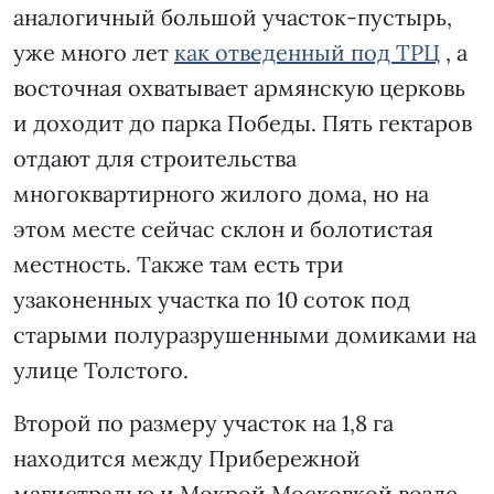
аналогичный большой участок-пустырь,
уже много лет
как отведенный под ТРЦ
, а
восточная охватывает армянскую церковь
и доходит до парка Победы. Пять гектаров
отдают для строительства
многоквартирного жилого дома, но на
этом месте сейчас склон и болотистая
местность. Также там есть три
узаконенных участка по 10 соток под
старыми полуразрушенными домиками на
улице Толстого.
Второй по размеру участок на 1,8 га
находится между Прибережной
магистралью и Мокрой Московкой возле