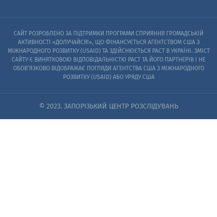
САЙТ РОЗРОБЛЕНО ЗА ПІДТРИМКИ ПРОГРАМИ СПРИЯННЯ ГРОМАДСЬКІЙ
АКТИВНОСТІ «ДОЛУЧАЙСЯ!», ЩО ФІНАНСУЄТЬСЯ АГЕНТСТВОМ США З
МІЖНАРОДНОГО РОЗВИТКУ (USAID) ТА ЗДІЙСНЮЄТЬСЯ PACT В УКРАЇНІ. ЗМІСТ
САЙТУ Є ВИНЯТКОВОЮ ВІДПОВІДАЛЬНІСТЮ PACT ТА ЙОГО ПАРТНЕРІВ I НЕ
ОБОВ’ЯЗКОВО ВІДОБРАЖАЄ ПОГЛЯДИ АГЕНТСТВА США З МІЖНАРОДНОГО
РОЗВИТКУ (USAID) АБО УРЯДУ США
© 2023. ЗАПОРІЗЬКИЙ ЦЕНТР РОЗСЛІДУВАНЬ