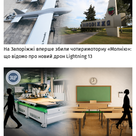
На Запоріжжі вперше збили чотиримоторну «Молнію»:
що відомо про новий дрон Lightning 13