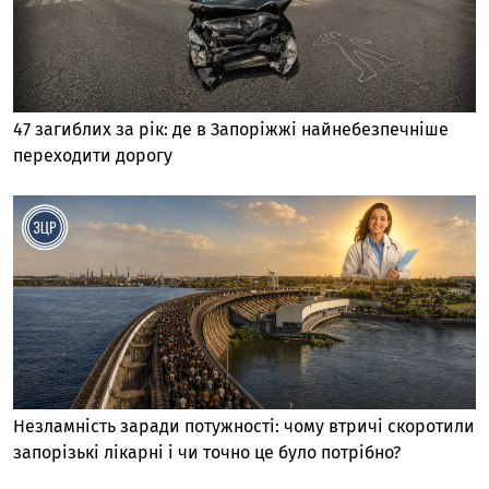
47 загиблих за рік: де в Запоріжжі найнебезпечніше
переходити дорогу
Незламність заради потужності: чому втричі скоротили
запорізькі лікарні і чи точно це було потрібно?