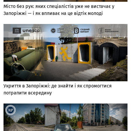
Місто без рук: яких спеціалістів уже не вистачає у
Запоріжжі — і як впливає на це відтік молоді
Укриття в Запоріжжі: де знайти і як спромогтися
потрапити всередину