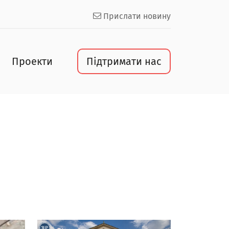
Прислати новину
Проекти
Підтримати нас