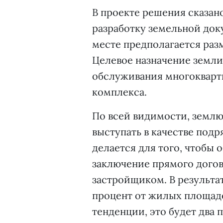
В проекте решения сказан
разработку земельной док
месте предполагается ра
Целевое назначение земли 
обслуживания многокварт
комплекса.
По всей видимости, землю
выступать в качестве подр
делается для того, чтобы 
заключение прямого дого
застройщиком. В результа
процент от жилых площад
тенденции, это будет два 