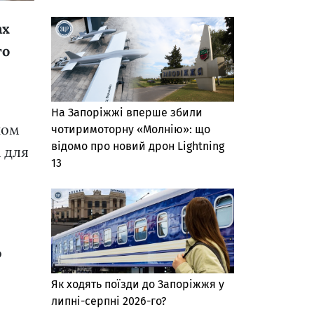
ах
го
На Запоріжжі вперше збили
ном
чотиримоторну «Молнію»: що
відомо про новий дрон Lightning
 для
13
о
й
Як ходять поїзди до Запоріжжя у
липні-серпні 2026-го?