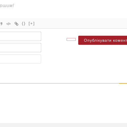
{}
[+]
Ім'я*
Електронна
пошта*
Веб-
сайт