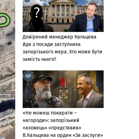
Довірений менеджер Кальцева
йде з посади заступника
запорізького мера. Хто може бути
замість нього?
«Не можеш покарати –
нагороди»: запорізький
«азовець» «представив»
В.Кальцева на орден «За заслуги»