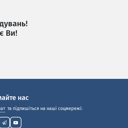
дувань!
є Ви!
майте нас
нат
та підпишіться на наші соцмережі: