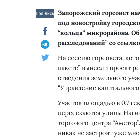
Запорожский горсовет нам
Поділись!
под новостройку городско
“кольца” микрорайона. Об
расследований”
со ссылк
На сессию горсовета, кото
пакете” вынесли проект р
отведения земельного уч
“Управление капитального 
Участок площадью в 0,7 гек
пересекаются улицы Нагн
торгового центра “Амстор”
никак не застроят уже мно