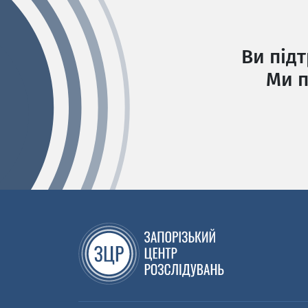
Ви під
Ми п