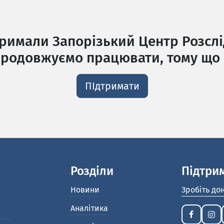
тримали Запорізький Центр Розслі
родовжуємо працювати, тому що 
ПІдтримати
Розділи
Підтри
Новини
Зробіть до
Аналітика