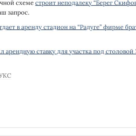
ичной схеме
строит неподалеку “Берег Скифов
аш запрос.
тдает в аренду стадион на “Радуге” фирме бра
л арендную ставку для участка под столовой
УКС