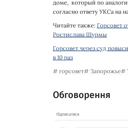
доме, который по аналог
согласно ответу УКСа на н
Читайте также:
Горсовет о
Ростислава Шурмы
Горсовет через суд повыси
в 10 раз
горсовет
Запорожье
Обговорення
Підписатися