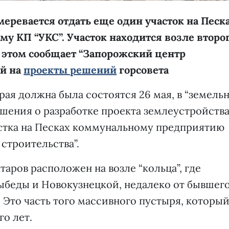
еревается отдать еще один участок на Песк
му КП “УКС”. Участок находится возле второ
 этом сообщает
“Запорожский центр
ой на
проекты решений
горсовета
рая должна была состоятся 26 мая, в “земель
ешения о разработке проекта землеустройства
астка на Песках коммунальному предприятию
строительства”.
таров расположен на возле “кольца”, где
ыбеды и Новокузнецкой, недалеко от бывшег
. Это часть того массивного пустыря, которы
го лет.