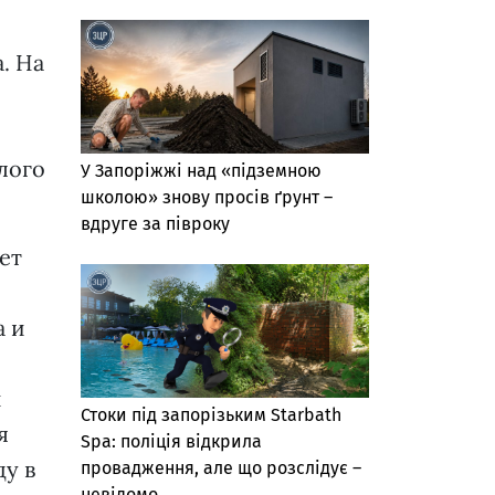
. На
лого
У Запоріжжі над «підземною
школою» знову просів ґрунт –
вдруге за півроку
ет
а и
й
Стоки під запорізьким Starbath
я
Spa: поліція відкрила
ду в
провадження, але що розслідує –
невідомо