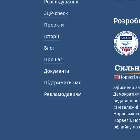
Розслідування
ЗЦР-check
Розроб
Проекти
Історії
Блог
Про нас
Документи
Підтримати нас
Здійснено за
Рекламодавцям
Демократія»,
видавців нов
«Незалежні р
Норвезькою 
Норвегії. По
офіційну поз