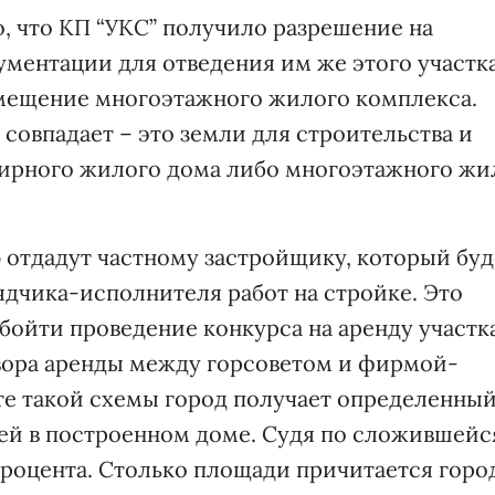
о, что КП “УКС” получило разрешение на
ументации для отведения им же этого участка
змещение многоэтажного жилого комплекса.
совпадает – это земли для строительства и
ирного жилого дома либо многоэтажного жи
 отдадут частному застройщику, который буд
ядчика-исполнителя работ на стройке. Это
обойти проведение конкурса на аренду участк
вора аренды между горсоветом и фирмой-
те такой схемы город получает определенны
ей в построенном доме. Судя по сложившейс
процента. Столько площади причитается горо