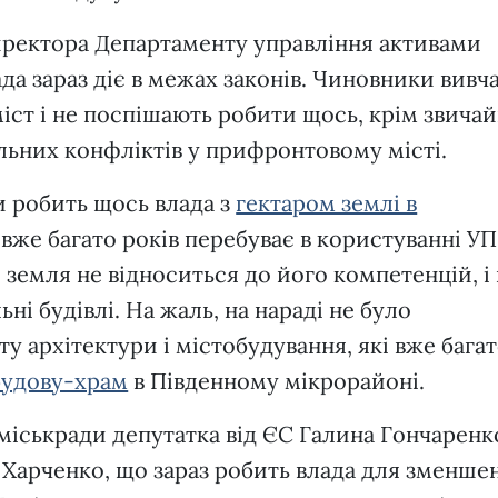
иректора Департаменту управління активами
да зараз діє в межах законів. Чиновники вивч
міст і не поспішають робити щось, крім звича
льних конфліктів у прифронтовому місті.
и робить щось влада з
гектаром землі в
 вже багато років перебуває в користуванні У
 земля не відноситься до його компетенцій, і 
ьні будівлі. На жаль, на нараді не було
у архітектури і містобудування, які вже бага
удову-храм
в Південному мікрорайоні.
ї міськради депутатка від ЄС Галина Гончаренк
ни Харченко, що зараз робить влада для зменше