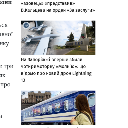
вони
«азовець» «представив»
В.Кальцева на орден «За заслуги»
ься
авної
анку
На Запоріжжі вперше збили
е три
чотиримоторну «Молнію»: що
відомо про новий дрон Lightning
як
13
 про
и