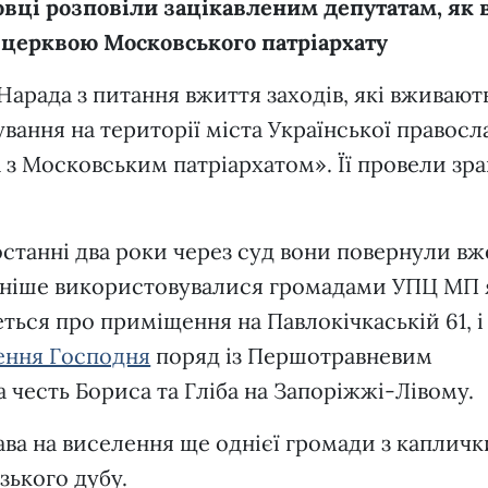
довці розповіли зацікавленим депутатам, як 
 церквою Московського патріархату
«Нарада з питання вжиття заходів, які вживают
ання на території міста Української правосл
а з Московським патріархатом». Її провели зр
 останні два роки через суд вони повернули вж
 раніше використовувалися громадами УПЦ МП 
еться про приміщення на Павлокічкаській 61, і
тення Господня
поряд із Першотравневим
а честь Бориса та Гліба на Запоріжжі-Лівому.
рава на виселення ще однієї громади з капличк
зького дубу.