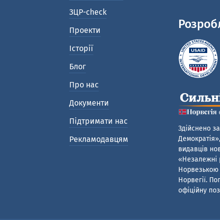
ЗЦР-check
Розроб
Проекти
Історії
Блог
Про нас
Документи
Підтримати нас
Здійснено за
Рекламодавцям
Демократія»,
видавців нов
«Незалежні р
Норвезькою 
Норвегії. По
офіційну поз