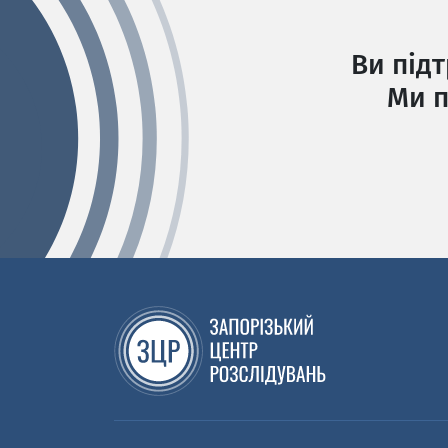
Ви під
Ми п