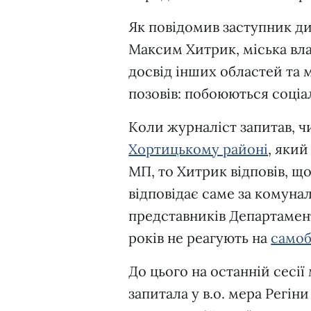
Як повідомив заступник д
Максим Хитрик, міська вла
досвід інших областей та 
позовів: побоюються соціа
Коли журналіст запитав, ч
Хортицькому районі
, який
МП, то Хитрик відповів, що
відповідає саме за комунал
представників Департамент
років не реагують на
самоб
До цього на останній сесі
запитала у в.о. мера Регі