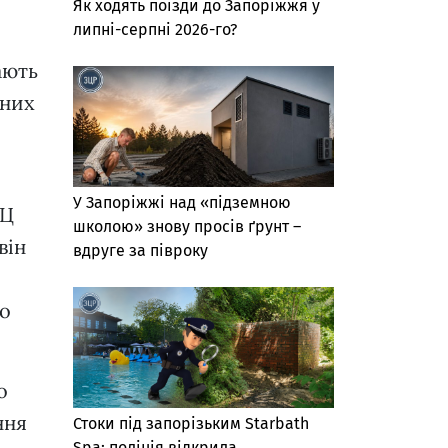
Як ходять поїзди до Запоріжжя у
липні-серпні 2026-го?
ають
йних
У Запоріжжі над «підземною
ПЦ
школою» знову просів ґрунт –
він
вдруге за півроку
то
о
ння
Стоки під запорізьким Starbath
Spa: поліція відкрила