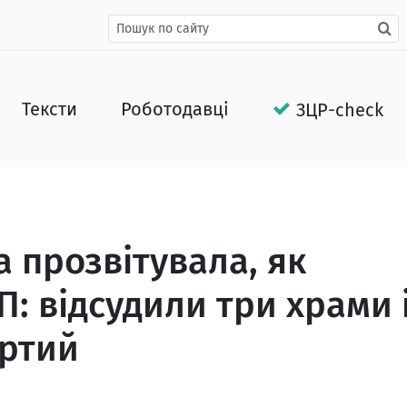
Тексти
Роботодавці
ЗЦР-check
а прозвітувала, як
П: відсудили три храми 
ертий