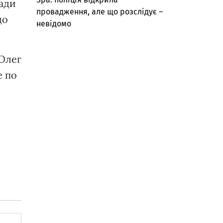
ради
провадження, але що розслідує –
що
невідомо
 Олег
е по