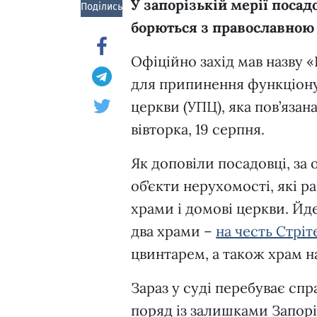
У запорізькій мерії поса
Поділись!
борються з православною
Офіційно захід мав назву 
для припинення функціонув
церкви (УПЦ), яка пов’язан
вівторка, 19 серпня.
Як доповіли посадовці, за
об’єкти нерухомості, які
храми і домові церкви. Йд
два храми –
на честь Стрі
цвинтарем, а також храм н
Зараз у суді перебуває сп
поряд із залишками Запорі