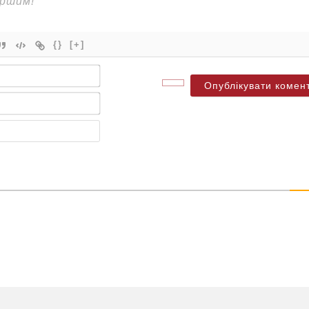
{}
[+]
Ім'я*
Електронна
пошта*
Веб-
сайт