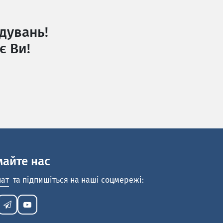
дувань!
є Ви!
майте нас
нат
та підпишіться на наші соцмережі: