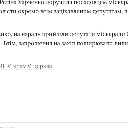
 Регіна Харченко доручила посадовцям міськ
овісти окремо всім зацікавленим депутатам, 
енко, на нараду прийшли депутати міськради
. Втім, запрошення на захід поширювали лиш
МП
храм
церква