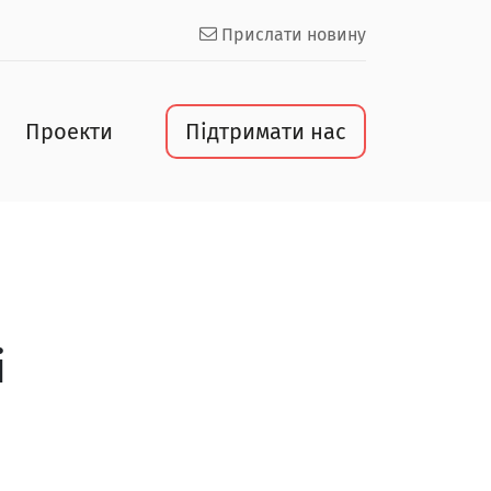
Прислати новину
Проекти
Підтримати нас
і