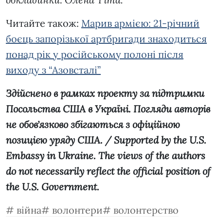
Читайте також:
Марив армією: 21-річний
боєць запорізької артбригади знаходиться
понад рік у російському полоні після
виходу з “Азовсталі”
Здійснено в рамках проекту за підтримки
Посольства США в Україні. Погляди авторів
не обовʼязково збігаються з офіційною
позицією уряду США. / Supported by the U.S.
Embassy in Ukraine. The views of the authors
do not necessarily reflect the official position of
the U.S. Government.
війна
волонтери
волонтерство