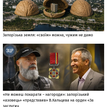
Запорізька земля: «своїм» можна, чужим не дамо
«Не можеш покарати – нагороди»: запорізький
«азовець» «представив» В.Кальцева на орден «За
заслуги»