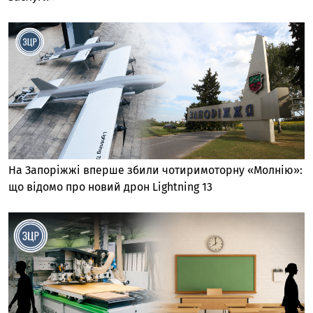
На Запоріжжі вперше збили чотиримоторну «Молнію»:
що відомо про новий дрон Lightning 13