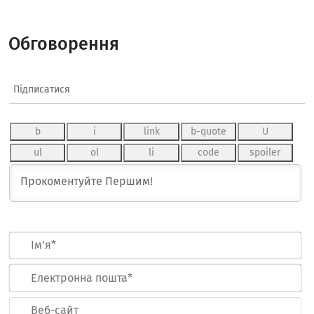
Обговорення
Підписатися
Ім
Ел
по
Ве