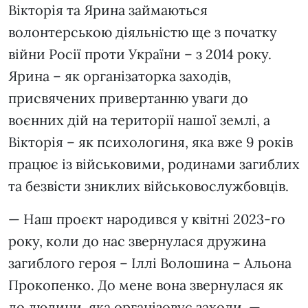
Вікторія та Ярина займаються
волонтерською діяльністю ще з початку
війни Росії проти України – з 2014 року.
Ярина – як організаторка заходів,
присвячених привертанню уваги до
воєнних дій на території нашої землі, а
Вікторія – як психологиня, яка вже 9 років
працює із військовими, родинами загиблих
та безвісти зниклих військовослужбовців.
— Наш проєкт народився у квітні 2023-го
року, коли до нас звернулася дружина
загиблого героя – Іллі Волошина – Альона
Прокопенко. До мене вона звернулася як
до людини, яка організовує заходи, —