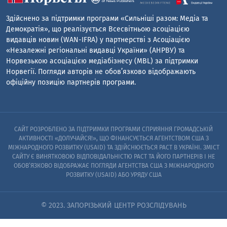
Здійснено за підтримки програми «Сильніші разом: Медіа та
Демократія», що реалізується Всесвітньою асоціацією
видавців новин (WAN-IFRA) у партнерстві з Асоціацією
«Незалежні регіональні видавці України» (АНРВУ) та
Норвезькою асоціацією медіабізнесу (MBL) за підтримки
Норвегії. Погляди авторів не обов’язково відображають
офіційну позицію партнерів програми.
САЙТ РОЗРОБЛЕНО ЗА ПІДТРИМКИ ПРОГРАМИ СПРИЯННЯ ГРОМАДСЬКІЙ
АКТИВНОСТІ «ДОЛУЧАЙСЯ!», ЩО ФІНАНСУЄТЬСЯ АГЕНТСТВОМ США З
МІЖНАРОДНОГО РОЗВИТКУ (USAID) ТА ЗДІЙСНЮЄТЬСЯ PACT В УКРАЇНІ. ЗМІСТ
САЙТУ Є ВИНЯТКОВОЮ ВІДПОВІДАЛЬНІСТЮ PACT ТА ЙОГО ПАРТНЕРІВ I НЕ
ОБОВ’ЯЗКОВО ВІДОБРАЖАЄ ПОГЛЯДИ АГЕНТСТВА США З МІЖНАРОДНОГО
РОЗВИТКУ (USAID) АБО УРЯДУ США
© 2023. ЗАПОРІЗЬКИЙ ЦЕНТР РОЗСЛІДУВАНЬ