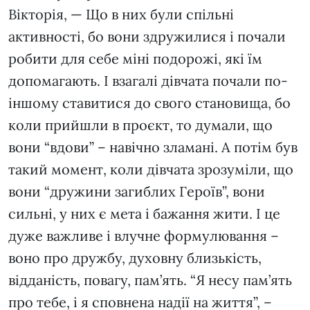
Вікторія, — Що в них були спільні
активності, бо вони здружилися і почали
робити для себе міні подорожі, які їм
допомагають. І взагалі дівчата почали по-
іншому ставитися до свого становища, бо
коли прийшли в проєкт, то думали, що
вони “вдови” – навічно зламані. А потім був
такий момент, коли дівчата зрозуміли, що
вони “дружини загиблих Героїв”, вони
сильні, у них є мета і бажання жити. І це
дуже важливе і влучне формулювання –
воно про дружбу, духовну близькість,
відданість, повагу, пам’ять. “Я несу пам’ять
про тебе, і я сповнена надії на життя”, –