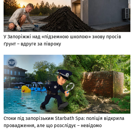
У Запоріжжі над «підземною школою» знову просів
ґрунт – вдруге за півроку
Стоки під запорізьким Starbath Spa: поліція відкрила
провадження, але що розслідує – невідомо