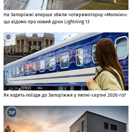
На Запоріжжі вперше збили чотиримоторну «Молнію»:
що відомо про новий дрон Lightning 13
Як ходять поїзди до Запоріжжя у липні-серпні 2026-го?