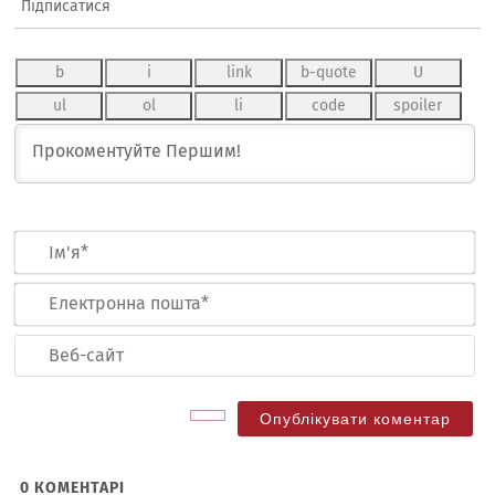
Підписатися
Ім
Ел
по
Ве
са
0
КОМЕНТАРІ