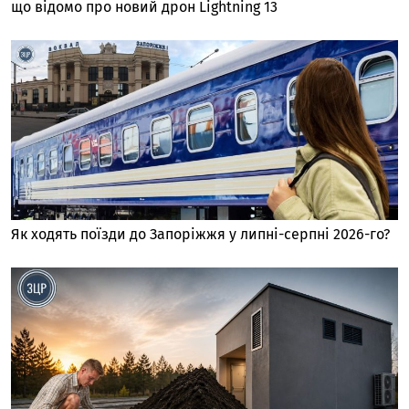
що відомо про новий дрон Lightning 13
Як ходять поїзди до Запоріжжя у липні-серпні 2026-го?