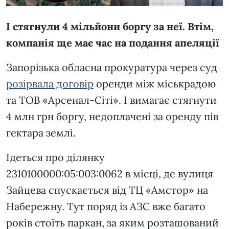
І стягнули 4 мільйони боргу за неї. Втім,
компанія ще має час на подання апеляції
Запорізька обласна прокуратура через суд
розірвала договір
оренди між міськрадою
та ТОВ «Арсенал-Сіті». І вимагає стягнути
4 млн грн боргу, недоплачені за оренду пів
гектара землі.
Ідеться про ділянку
2310100000:05:003:0062 в місці, де вулиця
Зайцева спускається від ТЦ «Амстор» на
Набережну. Тут поряд із АЗС вже багато
років стоїть паркан, за яким розташований