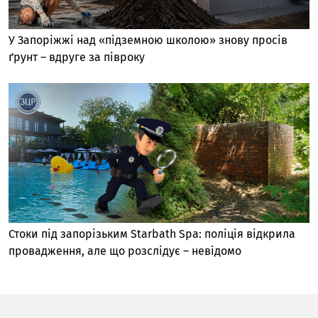
У Запоріжжі над «підземною школою» знову просів
ґрунт – вдруге за півроку
Стоки під запорізьким Starbath Spa: поліція відкрила
провадження, але що розслідує – невідомо