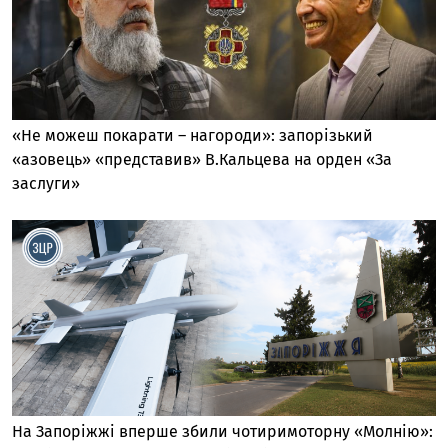
«Не можеш покарати – нагороди»: запорізький
«азовець» «представив» В.Кальцева на орден «За
заслуги»
На Запоріжжі вперше збили чотиримоторну «Молнію»: