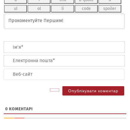
Ім
Ел
по
Ве
са
0
КОМЕНТАРІ