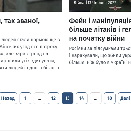
Війна |
13 Червня 2022
 так званої,
Фейк і маніпуляція
більше літаків і ге
на початку війни
20 людей стали нормою ще в
 Мінських угод все потроху
Росіяни за підсумками трьо
», але зараз тренд на
і нарахували, що збили укра
 вирішили усіх здивувати,
більше, ніж було в Україні 
яти людей і одного біглого
Назад
1
…
12
13
14
…
18
Далі