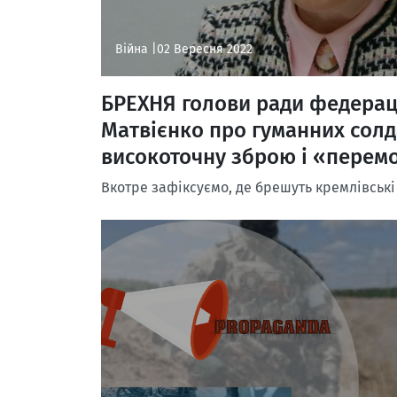
Війна |
02 Вересня 2022
БРЕХНЯ голови ради федерац
Матвієнко про гуманних солд
високоточну зброю і «перем
Вкотре зафіксуємо, де брешуть кремлівські