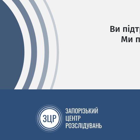
Ви під
Ми п