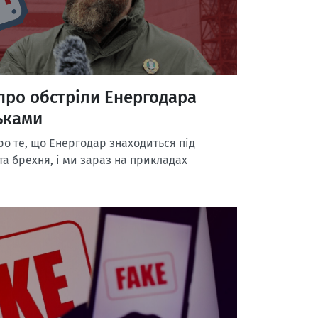
про обстріли Енергодара
ьками
о те, що Енергодар знаходиться під
та брехня, і ми зараз на прикладах