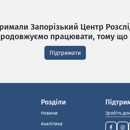
тримали Запорізький Центр Розслі
родовжуємо працювати, тому що 
ПІдтримати
Розділи
Підтри
Новини
Зробіть до
Аналітика