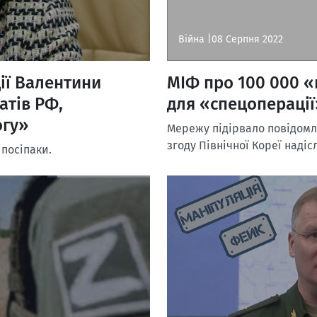
Війна |
08 Серпня 2022
ії Валентини
МІФ про 100 000 
атів РФ,
для «спецоперації»
огу»
Мережу підірвало повідомл
згоду Північної Кореї надіс
 посіпаки.