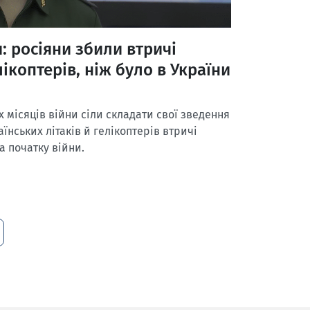
: росіяни збили втричі
лікоптерів, ніж було в України
х місяців війни сіли складати свої зведення
їнських літаків й гелікоптерів втричі
на початку війни.