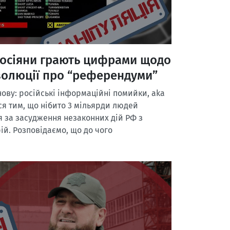
росіяни грають цифрами щодо
золюції про “референдуми”
знову: російські інформаційні помийки, aka
я тим, що нібито 3 мільярди людей
я за засудження незаконних дій РФ з
ій. Розповідаємо, що до чого