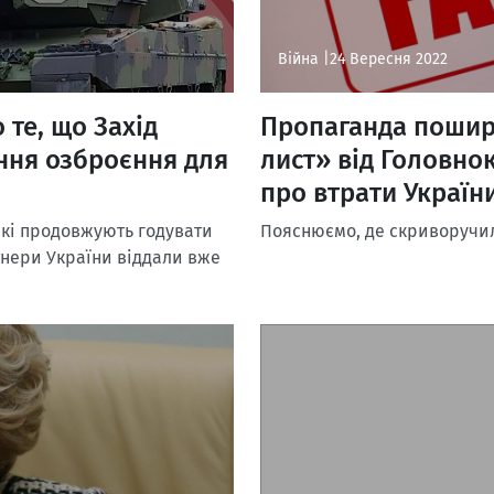
Війна |
24 Вересня 2022
те, що Захід
Пропаганда поши
ння озброєння для
лист» від Головно
про втрати України
 які продовжують годувати
Пояснюємо, де скриворучи
нери України віддали вже