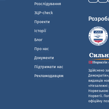
Розслідування
ЗЦР-check
Розроб
Проекти
Історії
Блог
Про нас
Документи
Підтримати нас
Здійснено за
Рекламодавцям
Демократія»,
видавців нов
«Незалежні р
Норвезькою 
Норвегії. По
офіційну поз