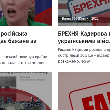
Війна |
05 Жовтня 2022
 російська
БРЕХНЯ Кадирова 
дає бажане за
українськими війс
Рамзан Кадиров розповів пр
обстрілами ЗСУ. Це – відвер
еленський покинув країну
розкажемо, чому.
ь дістала фото за червень.