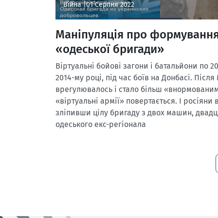
Війна |
01 Серпня 2022
Маніпуляція про формування,
«одеської бригади»
Віртуальні бойові загони і батальйони по 
2014-му році, під час боїв на Донбасі. Після
врегулювалось і стало більш «внормованим
«віртуальні армії» повертається. І росіяни
зліпивши цілу бригаду з двох машин, двадц
одеського екс-регіонала