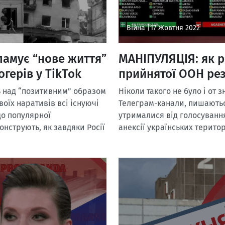
Війна |
17 Жовтня 2022
ламує “нове життя”
МАНІПУЛЯЦІЯ: як 
герів у TikTok
прийнятої ООН ре
ь над “позитивним” образом
Ніколи такого не було і от 
оїх наративів всі існуючі
Телеграм-канали, пишаютьс
 до популярної
утрималися від голосуванн
онструють, як завдяки Росії
анексії українських територ