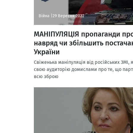
Війна |
29 Вересня 2022
МАНІПУЛЯЦІЯ пропаганди про 
навряд чи збільшить постача
України
Свіженька маніпуляція від російських ЗМІ,
свою аудиторію домислами про те, що парт
всю зброю