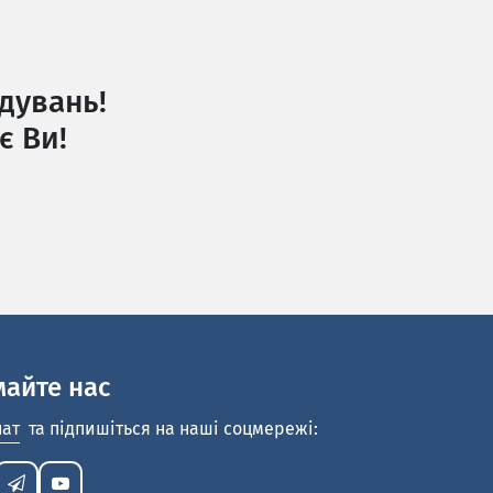
дувань!
є Ви!
майте нас
нат
та підпишіться на наші соцмережі: