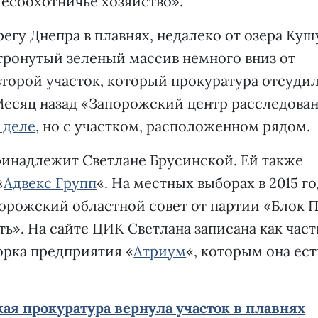
есоохотничье хозяйство».
ерегу Днепра в плавнях, недалеко от озера Куш
етронутый зеленый массив немного вниз от
второй участок, который прокуратура отсудил
Месяц назад «Запорожский центр расследова
 деле
, но с участком, расположенном рядом.
ринадлежит Светлане Брусинской. Ей также
«
Адвекс Групп
«. На местных выборах в 2015 г
орожский областной совет от партии «Блок 
». На сайте ЦИК Светлана записана как час
орка предприятия «
Атриум
«, которым она ест
ая прокуратура вернула участок в плавнях