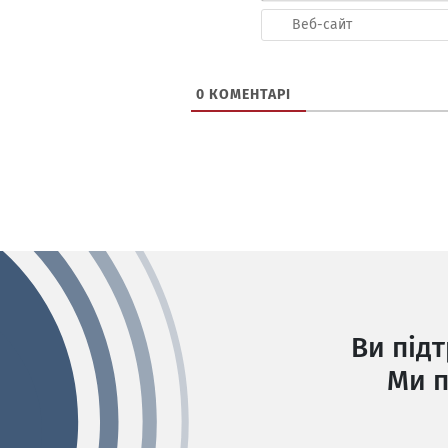
0
КОМЕНТАРІ
Ви під
Ми п