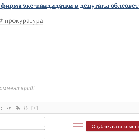
 фирма экс-кандидатки в депутаты облсовет
прокуратура
{}
[+]
Ім'я*
Електронна
пошта*