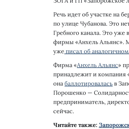
ЗОГА и ГП «Запорожское л
Речь идет об участке на б
по улице Чубанова. Это н
Гребного канала. Это уже 
фирмы «Анхель Альянс». 
уже
писал об аналогичном
Фирма «
Анхель Альянс
» п
принадлежит и компания 
она
баллотировалась
в Зап
Порошенко — Солидарность
предприниматель, директ
сейчас.
Читайте также:
Запорожск