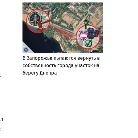
В Запорожье пытаются вернуть в
собственность города участок на
берегу Днепра
л
ил
е