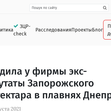
П
ЗЦР-
итика
Расследования
Проекты
Блог
д
check
дила у фирмы экс-
путаты Запорожского
гектара в плавнях Днеп
уста 2021