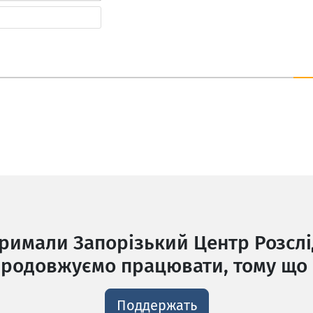
Веб-
сайт
тримали Запорізький Центр Розслі
родовжуємо працювати, тому що 
Поддержать