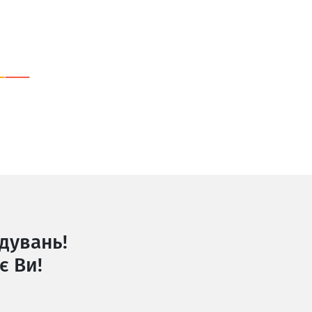
дувань!
є Ви!