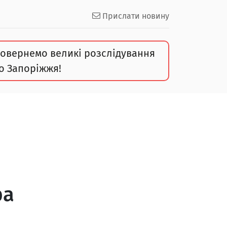
Прислати новину
овернемо великі розслідування
о Запоріжжя!
ра