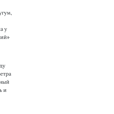
угум,
а у
ний»
оду
Петра
тный
ь и