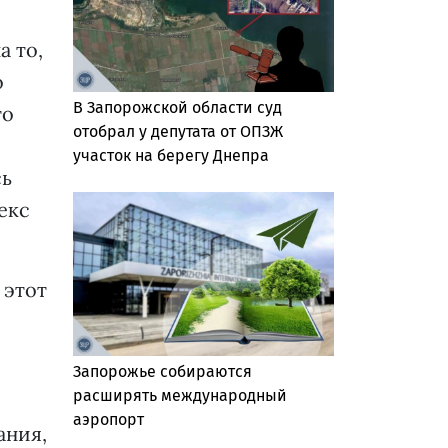
а то,
о
В Запорожской области суд
то
отобрал у депутата от ОПЗЖ
участок на берегу Днепра
сь
екс
 этот
Запорожье собираются
расширять международный
аэропорт
ания,