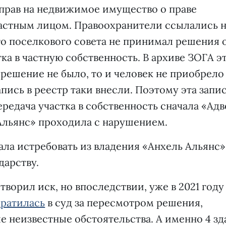
прав на недвижимое имущество о праве
астным лицом. Правоохранители ссылались н
о поселкового совета не принимал решения 
ка в частную собственность. В архиве ЗОГА э
 решение не было, то и человек не приобрело
апись в реестр таки внесли. Поэтому эта запи
редача участка в собственность сначала «Адв
 Альянс» проходила с нарушением.
ала истребовать из владения «Анхель Альянс»
дарству.
ворил иск, но впоследствии, уже в 2021 году
братилась
в суд за пересмотром решения,
е неизвестные обстоятельства. А именно 4 зд