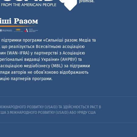
 підтримки програми «Сильніші разом: Медіа та
 що реалізується Всесвітньою асоціацією
ин (WAN-IFRA) у партнерстві з Асоціацією
егіональні видавці України» (АНРВУ) та
асоціацією медіабізнесу (MBL) за підтримки
гляди авторів не обов’язково відображають
ицію партнерів програми.
ІЖНАРОДНОГО РОЗВИТКУ (USAID) ТА ЗДІЙСНЮЄТЬСЯ PACT В
 США З МІЖНАРОДНОГО РОЗВИТКУ (USAID) АБО УРЯДУ США