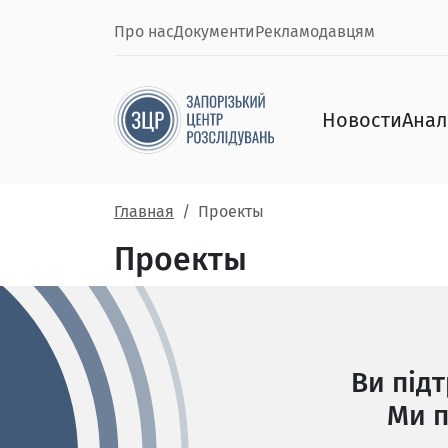
Про нас
Документи
Рекламодавцям
Новости
Анал
Главная
Проекты
Проекты
Ви під
Ми п