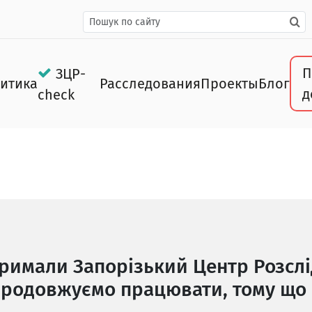
П
ЗЦР-
итика
Расследования
Проекты
Блог
д
check
тримали Запорізький Центр Розслі
родовжуємо працювати, тому що 