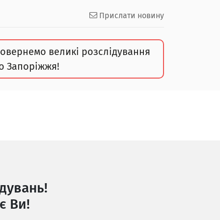
Прислати новину
овернемо великі розслідування
о Запоріжжя!
дувань!
є Ви!