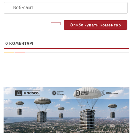
Ве
са
0
КОМЕНТАРІ