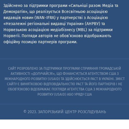
Здійснено за підтримки програми «Сильніші разом: Медіа та
Демократія», що реалізується Всесвітньою асоціацією
видавців новин (WAN-IFRA) у партнерстві з Асоціацією
«Незалежні регіональні видавці України» (АНРВУ) та
Норвезькою асоціацією медіабізнесу (MBL) за підтримки
Норвегії. Погляди авторів не обов’язково відображають
офіційну позицію партнерів програми.
САЙТ РОЗРОБЛЕНО ЗА ПІДТРИМКИ ПРОГРАМИ СПРИЯННЯ ГРОМАДСЬКІЙ
АКТИВНОСТІ «ДОЛУЧАЙСЯ!», ЩО ФІНАНСУЄТЬСЯ АГЕНТСТВОМ США З
МІЖНАРОДНОГО РОЗВИТКУ (USAID) ТА ЗДІЙСНЮЄТЬСЯ PACT В УКРАЇНІ. ЗМІСТ
САЙТУ Є ВИНЯТКОВОЮ ВІДПОВІДАЛЬНІСТЮ PACT ТА ЙОГО ПАРТНЕРІВ I НЕ
ОБОВ’ЯЗКОВО ВІДОБРАЖАЄ ПОГЛЯДИ АГЕНТСТВА США З МІЖНАРОДНОГО
РОЗВИТКУ (USAID) АБО УРЯДУ США
© 2023. ЗАПОРІЗЬКИЙ ЦЕНТР РОЗСЛІДУВАНЬ