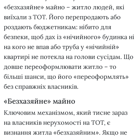
«безхазяйне» майно – житло людей, які
виїхали з ТОТ. Його перепродають або
роздають бюджетникам: нібито для
безпеки, щоб дах із «нічийного» будинка ні
на кого не впав або труба у «нічийній»
квартирі не потекла на голови сусідам. Що
довше переоформлювати житло – то
більші шанси, що його «переоформлять»
без справжніх власників.
«Безхазяйне» майно
Ключовим механізмом, який тисне зараз
на власників нерухомості на ТОТ, є
визнання житла «безхазяйним». Якщо не