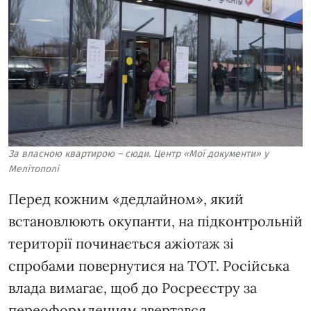
За власною квартирою – сюди. Центр «Мої документи» у
Мелітополі
Перед кожним «дедлайном», який
встановлюють окупанти, на підконтрольній
території починається ажіотаж зі
спробами повернутися на ТОТ. Російська
влада вимагає, щоб до Росреєстру за
переоформленням звертався