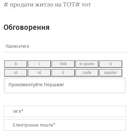
продати житло на ТОТ
тот
Обговорення
Підписатися
Ім
Ел
по