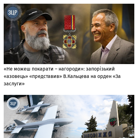
«Не можеш покарати – нагороди»: запорізький
«азовець» «представив» В.Кальцева на орден «За
заслуги»