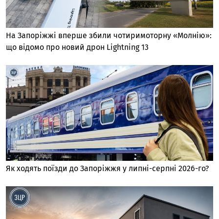
На Запоріжжі вперше збили чотиримоторну «Молнію»:
що відомо про новий дрон Lightning 13
Як ходять поїзди до Запоріжжя у липні-серпні 2026-го?