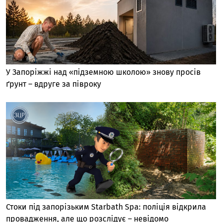
У Запоріжжі над «підземною школою» знову просів
ґрунт – вдруге за півроку
Стоки під запорізьким Starbath Spa: поліція відкрила
провадження, але що розслідує – невідомо