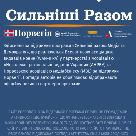
Здійснено за підтримки програми «Сильніші разом: Медіа та
Демократія», що реалізується Всесвітньою асоціацією
видавців новин (WAN-IFRA) у партнерстві з Асоціацією
«Незалежні регіональні видавці України» (АНРВУ) та
Норвезькою асоціацією медіабізнесу (MBL) за підтримки
Норвегії. Погляди авторів не обов’язково відображають
офіційну позицію партнерів програми.
САЙТ РОЗРОБЛЕНО ЗА ПІДТРИМКИ ПРОГРАМИ СПРИЯННЯ ГРОМАДСЬКІЙ
АКТИВНОСТІ «ДОЛУЧАЙСЯ!», ЩО ФІНАНСУЄТЬСЯ АГЕНТСТВОМ США З
МІЖНАРОДНОГО РОЗВИТКУ (USAID) ТА ЗДІЙСНЮЄТЬСЯ PACT В УКРАЇНІ. ЗМІСТ
САЙТУ Є ВИНЯТКОВОЮ ВІДПОВІДАЛЬНІСТЮ PACT ТА ЙОГО ПАРТНЕРІВ I НЕ
ОБОВ’ЯЗКОВО ВІДОБРАЖАЄ ПОГЛЯДИ АГЕНТСТВА США З МІЖНАРОДНОГО