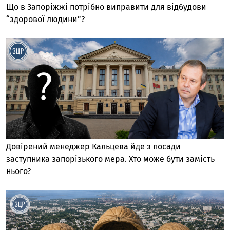
Що в Запоріжжі потрібно виправити для відбудови
“здорової людини”?
Довірений менеджер Кальцева йде з посади
заступника запорізького мера. Хто може бути замість
нього?