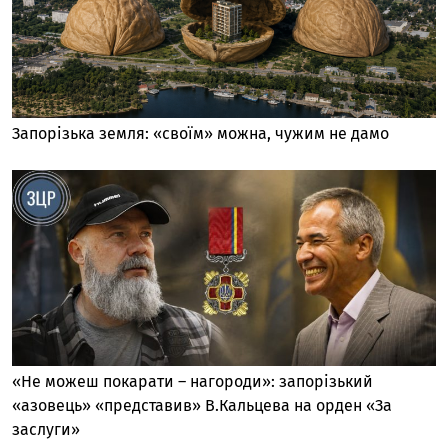
Запорізька земля: «своїм» можна, чужим не дамо
«Не можеш покарати – нагороди»: запорізький
«азовець» «представив» В.Кальцева на орден «За
заслуги»