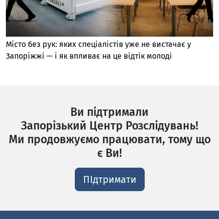
Місто без рук: яких спеціалістів уже не вистачає у
Запоріжжі — і як впливає на це відтік молоді
Ви підтримали
Запорізький Центр Розслідувань!
Ми продовжуємо працювати, тому що
є Ви!
ПІдтримати