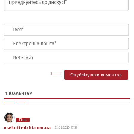
Ім
Ел
по
Ве
са
1
КОМЕНТАР
Гість
vsekottedzhi.com.ua
23.08.2020 17:39