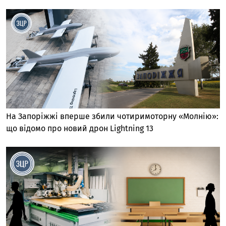
На Запоріжжі вперше збили чотиримоторну «Молнію»:
що відомо про новий дрон Lightning 13