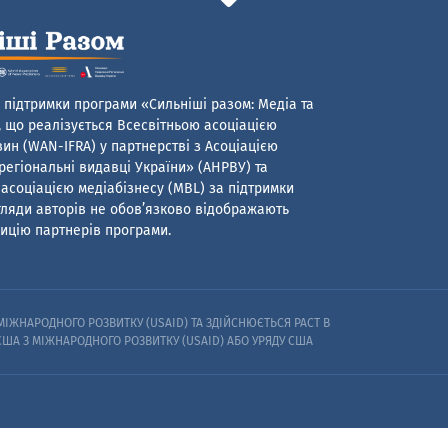
 підтримки програми «Сильніші разом: Медіа та
 що реалізується Всесвітньою асоціацією
ин (WAN-IFRA) у партнерстві з Асоціацією
егіональні видавці України» (АНРВУ) та
асоціацією медіабізнесу (MBL) за підтримки
гляди авторів не обов’язково відображають
ицію партнерів програми.
ІЖНАРОДНОГО РОЗВИТКУ (USAID) ТА ЗДІЙСНЮЄТЬСЯ PACT В
 США З МІЖНАРОДНОГО РОЗВИТКУ (USAID) АБО УРЯДУ США