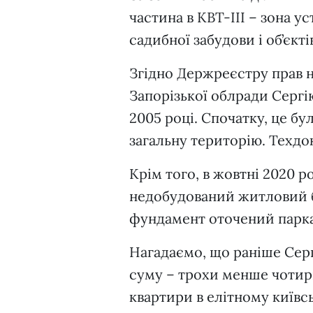
частина в КВТ-III – зона у
садибної забудови і об’єкті
Згідно Держреєстру прав 
Запорізької облради Сергі
2005 році. Спочатку, це бу
загальну територію. Техдок
Крім того, в жовтні 2020 р
недобудований житловий б
фундамент оточений парк
Нагадаємо, що раніше Серг
суму – трохи менше чотирь
квартири в елітному київс