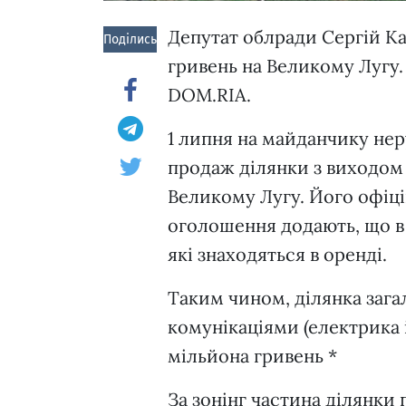
Депутат облради Сергій Ка
Поділись!
гривень на Великому Лугу
DOM.RIA.
1 липня на майданчику не
продаж ділянки з виходом 
Великому Лугу. Його офіці
оголошення додають, що в в
які знаходяться в оренді.
Таким чином, ділянка заг
комунікаціями (електрика і
мільйона гривень *
За зонінг частина ділянки п