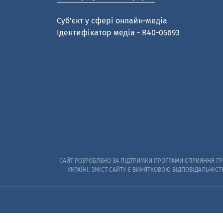
Cуб'єкт у сфері онлайн-медіа
Ідентифікатор медіа - R40-05693
САЙТ РОЗРОБЛЕНО ЗА ПІДТРИМКИ ПРОГРАМИ СПРИЯННЯ ГРО
УКРАЇНІ. ЗМІСТ САЙТУ Є ВИНЯТКОВОЮ ВІДПОВІДАЛЬНІСТ