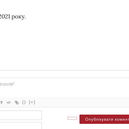
021 року.
{}
[+]
Ім'я*
Електронна