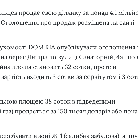
льцев продає свою ділянку за понад 4,1 мільй
. Оголошення про продаж розміщена на сайті
рухомості DOM.RIA опублікували оголошення
на берег Дніпра по вулиці Санаторній, 4а, що 
йна площа становить 32 сотки, проте в
артість входить 3 сотки за сервітутом і 3 сот
альною площею 38 соток з підведеними
 газ) продається за 150 тисяч доларів або пона
еребувати в зоні Ж-1 (садибна забудова), а дру