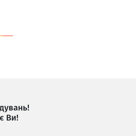
дувань!
є Ви!