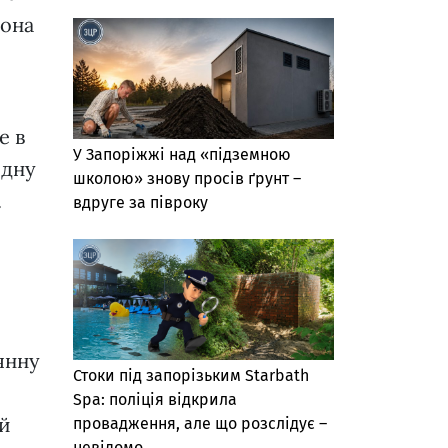
зона
е в
У Запоріжжі над «підземною
одну
школою» знову просів ґрунт –
.
вдруге за півроку
янну
Стоки під запорізьким Starbath
Spa: поліція відкрила
ій
провадження, але що розслідує –
невідомо