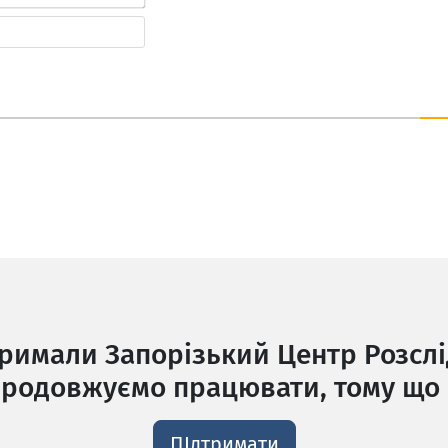
пошта*
Веб-
сайт
тримали Запорізький Центр Розслі
родовжуємо працювати, тому що 
ПІдтримати