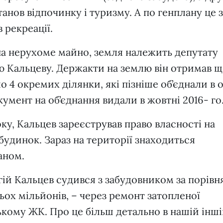
станов відпочинку і туризму. А по генплану це 
в рекреації.
на нерухоме майно, земля належить депутату
ю Кальцеву. Держакти на землю він отримав щ
ло 4 окремих ділянки, які пізніше об’єднали в 
умент на об’єднання видали в жовтні 2016- го
оку, Кальцев зареєстрував право власності на
удинок. Зараз на території знаходиться
аном.
ій Кальцев судився з забудовником за порівн
ох мільйонів, – через ремонт затопленої
ькому ЖК. Про це більш детально в нашій інш