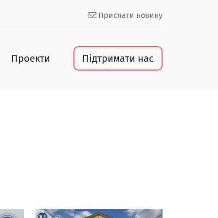
Прислати новину
Проекти
Підтримати нас