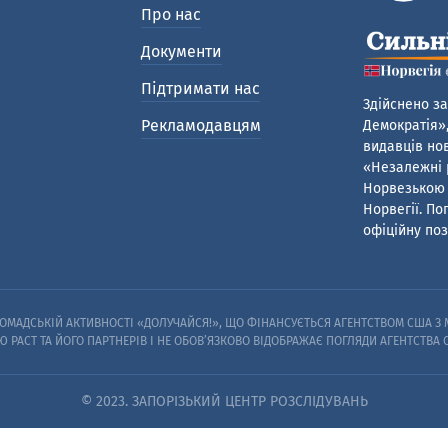
Про нас
Документи
Підтримати нас
Здійснено за
Рекламодавцям
Демократія»,
видавців нов
«Незалежні р
Норвезькою 
Норвегії. По
офіційну поз
МАДСЬКІЙ АКТИВНОСТІ «ДОЛУЧАЙСЯ!», ЩО ФІНАНСУЄТЬСЯ АГЕНТСТВОМ США З М
Ю PACT ТА ЙОГО ПАРТНЕРІВ I НЕ ОБОВ’ЯЗКОВО ВІДОБРАЖАЄ ПОГЛЯДИ АГЕНТСТВА
© 2023. ЗАПОРІЗЬКИЙ ЦЕНТР РОЗСЛІДУВАНЬ