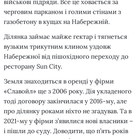
військові підряди. Все це ховається за
черговим парканом і голими стінами з
газобетону в кущах на Набережній.
Ділянка займає майже гектар і тягнеться
вузьким трикутним клином уздовж
Набережної від пішохідного переходу до
ресторану Sun City.
Земля знаходиться в оренді у фірми
«Славойл» ще з 2006 року. Дія укладеного
тоді договору закінчилася у 2016-му, але
про ділянку роками ніхто не згадував. Та в
2021-му у фірми з’явилися нові власники –
і пішли до суду. Доводити, що п’ять років