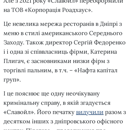
Але з 2021 року «Славойл» переоформили
на ТОВ «Корпорація Роадхаус».
Це невелика мережа ресторанів в Дніпрі з
меню в стилі американського Середнього
Заходу. Також директор Сергій Федоренко
і і одна зі співвласниць фірми, Катерина
Плигач, є засновниками низки фірм з
торгівлі пальним, в т.ч. – «Нафта капітал
груп».
І це пояснює ще одну неочікувану
кримінальну справу, в якій згадується
«Славойл». Його печатку
вилучили
разом з
десятком інших з дніпровського офісного