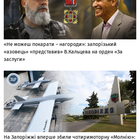
«Не можеш покарати – нагороди»: запорізький
«азовець» «представив» В.Кальцева на орден «За
заслуги»
На Запоріжжі вперше збили чотиримоторну «Молнію»: