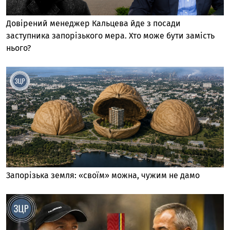
Довірений менеджер Кальцева йде з посади
заступника запорізького мера. Хто може бути замість
нього?
Запорізька земля: «своїм» можна, чужим не дамо