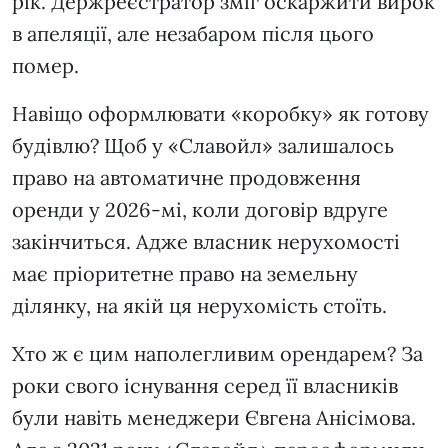
рік. Держреєстратор зміг оскаржити вирок
в апеляції, але незабаром після цього
помер.
Навіщо оформлювати «коробку» як готову
будівлю? Щоб у «Славойл» залишалось
право на автоматичне продовження
оренди у 2026-мі, коли договір вдруге
закінчиться. Адже власник нерухомості
має пріоритетне право на земельну
ділянку, на якій ця нерухомість стоїть.
Хто ж є цим наполегливим орендарем? За
роки свого існування серед її власників
були навіть менеджери Євгена Анісімова.