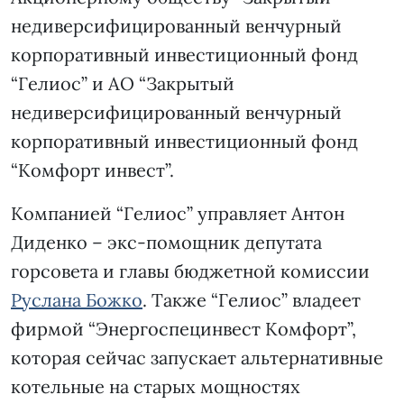
недиверсифицированный венчурный
корпоративный инвестиционный фонд
“Гелиос” и АО “Закрытый
недиверсифицированный венчурный
корпоративный инвестиционный фонд
“Комфорт инвест”.
Компанией “Гелиос” управляет Антон
Диденко – экс-помощник депутата
горсовета и главы бюджетной комиссии
Руслана Божко
. Также “Гелиос” владеет
фирмой “Энергоспецинвест Комфорт”,
которая сейчас запускает альтернативные
котельные на старых мощностях