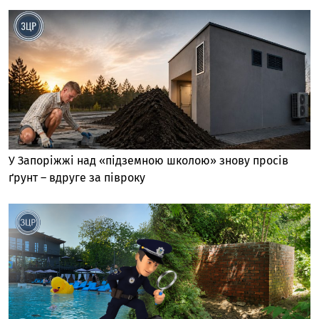
У Запоріжжі над «підземною школою» знову просів
ґрунт – вдруге за півроку