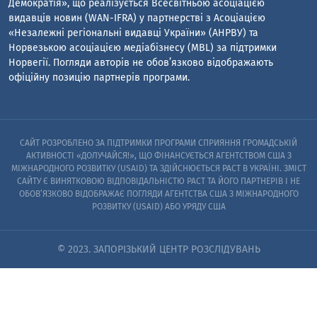
Демократія», що реалізується Всесвітньою асоціацією
видавців новин (WAN-IFRA) у партнерстві з Асоціацією
«Незалежні регіональні видавці України» (АНРВУ) та
Норвезькою асоціацією медіабізнесу (MBL) за підтримки
Норвегії. Погляди авторів не обов’язково відображають
офіційну позицію партнерів програми.
САЙТ РОЗРОБЛЕНО ЗА ПІДТРИМКИ ПРОГРАМИ СПРИЯННЯ ГРОМАДСЬКІЙ
АКТИВНОСТІ «ДОЛУЧАЙСЯ!», ЩО ФІНАНСУЄТЬСЯ АГЕНТСТВОМ США З
МІЖНАРОДНОГО РОЗВИТКУ (USAID) ТА ЗДІЙСНЮЄТЬСЯ PACT В УКРАЇНІ. ЗМІСТ
САЙТУ Є ВИНЯТКОВОЮ ВІДПОВІДАЛЬНІСТЮ PACT ТА ЙОГО ПАРТНЕРІВ I НЕ
ОБОВ’ЯЗКОВО ВІДОБРАЖАЄ ПОГЛЯДИ АГЕНТСТВА США З МІЖНАРОДНОГО
РОЗВИТКУ (USAID) АБО УРЯДУ США
© 2023. ЗАПОРІЗЬКИЙ ЦЕНТР РОЗСЛІДУВАНЬ