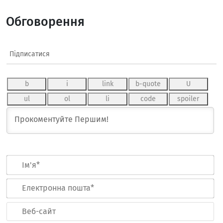
Обговорення
Підписатися
Ім
Ел
по
Ве
са