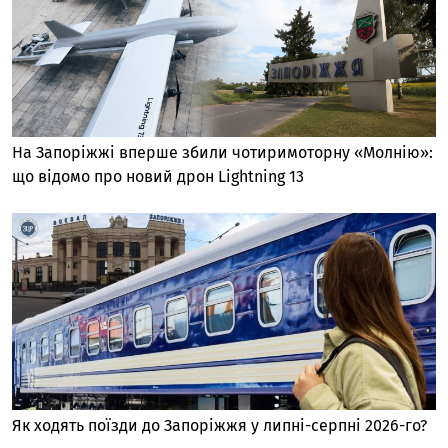
На Запоріжжі вперше збили чотиримоторну «Молнію»:
що відомо про новий дрон Lightning 13
Як ходять поїзди до Запоріжжя у липні-серпні 2026-го?