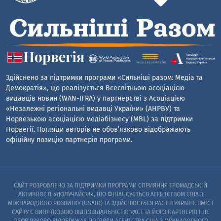
Здійснено за підтримки програми «Сильніші разом: Медіа та
Демократія», що реалізується Всесвітньою асоціацією
видавців новин (WAN-IFRA) у партнерстві з Асоціацією
«Незалежні регіональні видавці України» (АНРВУ) та
Норвезькою асоціацією медіабізнесу (MBL) за підтримки
Норвегії. Погляди авторів не обов’язково відображають
офіційну позицію партнерів програми.
САЙТ РОЗРОБЛЕНО ЗА ПІДТРИМКИ ПРОГРАМИ СПРИЯННЯ ГРОМАДСЬКІЙ
АКТИВНОСТІ «ДОЛУЧАЙСЯ!», ЩО ФІНАНСУЄТЬСЯ АГЕНТСТВОМ США З
МІЖНАРОДНОГО РОЗВИТКУ (USAID) ТА ЗДІЙСНЮЄТЬСЯ PACT В УКРАЇНІ. ЗМІСТ
САЙТУ Є ВИНЯТКОВОЮ ВІДПОВІДАЛЬНІСТЮ PACT ТА ЙОГО ПАРТНЕРІВ I НЕ
ОБОВ’ЯЗКОВО ВІДОБРАЖАЄ ПОГЛЯДИ АГЕНТСТВА США З МІЖНАРОДНОГО