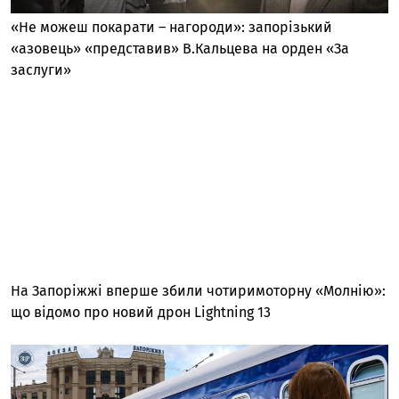
«Не можеш покарати – нагороди»: запорізький
«азовець» «представив» В.Кальцева на орден «За
заслуги»
На Запоріжжі вперше збили чотиримоторну «Молнію»:
що відомо про новий дрон Lightning 13