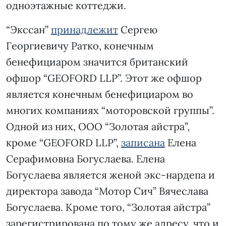
одноэтажные коттеджи.
“Экссан”
принадлежит
Сергею
Георгиевичу Ратко, конечным
бенефициаром значится британский
офшор “GEOFORD LLP”. Этот же офшор
является конечным бенефициаром во
многих компаниях “моторовской группы”.
Одной из них, ООО “Золотая айстра”,
кроме “GEOFORD LLP”,
записана
Елена
Серафимовна Богуслаева. Елена
Богуслаева является женой экс-нардепа и
директора завода “Мотор Сич” Вячеслава
Богуслаева. Кроме того, “Золотая айстра”
зарегистрирована по тому же адресу, что и