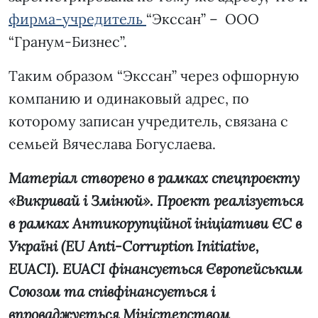
фирма-учредитель
“Экссан” – ООО
“Гранум-Бизнес”.
Таким образом “Экссан” через офшорную
компанию и одинаковый адрес, по
которому записан учредитель, связана с
семьей Вячеслава Богуслаева.
Матеріал створено в рамках спецпроєкту
«Викривай і Змінюй». Проект реалізується
в рамках Антикорупційної ініціативи ЄС в
Україні (EU Anti-Corruption Initiative,
EUACI). EUACI фінансується Європейським
Союзом та співфінансується і
впроваджується Міністерством