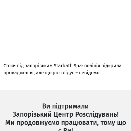
Стоки під запорізьким Starbath Spa: поліція відкрила
провадження, але що розслідує – невідомо
Ви підтримали
Запорізький Центр Розслідувань!
Ми продовжуємо працювати, тому що
є Ви!