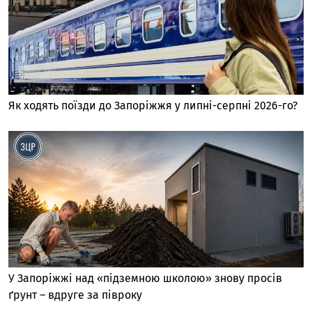
Як ходять поїзди до Запоріжжя у липні-серпні 2026-го?
У Запоріжжі над «підземною школою» знову просів
ґрунт – вдруге за півроку