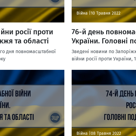
Війна |
10 Травня 2022
йни росії проти
76-й день повнома
жжя та області
України. Головні п
-го дня повномасштабної
Зведені новини по Запоріжж
оку
війни росії проти України, 
Війна |
08 Травня 2022