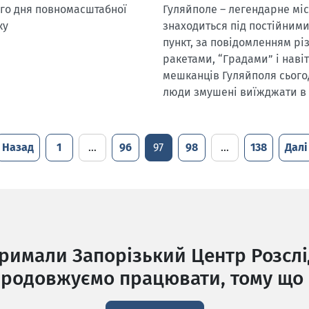
-го дня повномасштабної
Гуляйполе – легендарне міст
ку
знаходиться під постійними
пункт, за повідомленням р
ракетами, “Градами” і нав
мешканців Гуляйполя сього
люди змушені виїжджати в 
Назад
1
…
96
97
98
…
138
Далі
тримали Запорізький Центр Розслі
родовжуємо працювати, тому що 