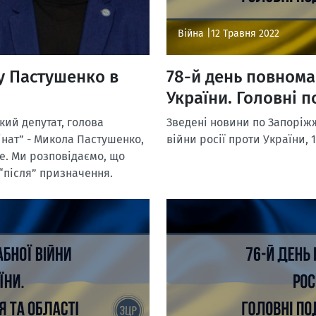
Війна |
12 Травня 2022
у Пастушенко в
78-й день повнома
України. Головні п
кий депутат, голова
Зведені новини по Запоріжж
нат” - Микола Пастушенко,
війни росії проти України, 
е. Ми розповідаємо, що
і “після” призначення.