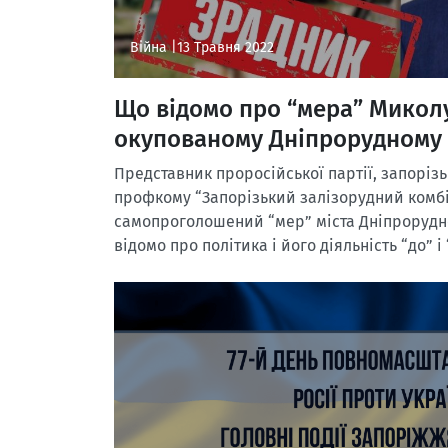
Війна |
13 Травня 2022
Що відомо про “мера” Микол
окупованому Дніпрорудному
Представник проросійської партії, запорізь
профкому “Запорізький залізорудний комбі
самопроголошений “мер” міста Дніпрорудн
відомо про політика і його діяльність “до” 