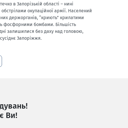
ечко в Запорізькій області – нині
 обстрілами окупаційної армії. Населений
ізних держорганів, “криють” крилатими
іть фосфорними бомбами. Більшість
дні залишилися без даху над головою,
сусіднє Запоріжжя.
дувань!
є Ви!