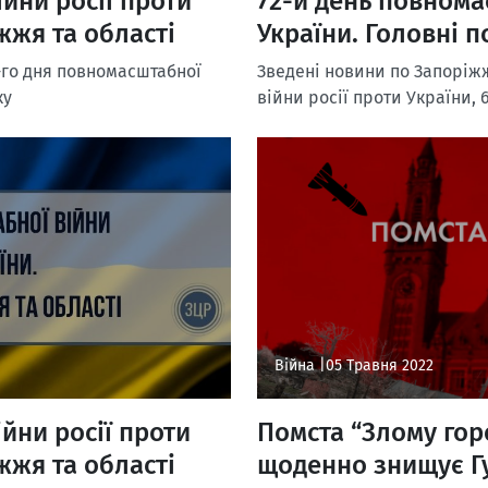
йни росії проти
72-й день повнома
жжя та області
України. Головні п
-го дня повномасштабної
Зведені новини по Запоріжж
ку
війни росії проти України, 
Війна |
05 Травня 2022
йни росії проти
Помста “Злому горо
жжя та області
щоденно знищує Г