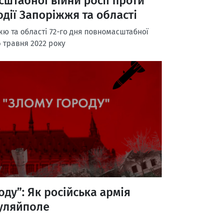
сштабної війни росії проти
одії Запоріжжя та області
ю та області 72-го дня повномасштабної
6 травня 2022 року
ду”: Як російська армія
уляйполе