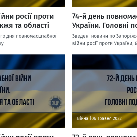
йни росії проти
74-й день повнома
жжя та області
України. Головні п
-го дня повномасштабної
Зведені новини по Запоріжж
ку
війни росії проти України, 
Війна |
06 Травня 2022