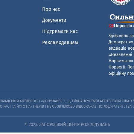
Про нас
Документи
Підтримати нас
Здійснено за
Рекламодавцям
Демократія»,
видавців нов
«Незалежні р
Норвезькою 
Норвегії. По
офіційну поз
МАДСЬКІЙ АКТИВНОСТІ «ДОЛУЧАЙСЯ!», ЩО ФІНАНСУЄТЬСЯ АГЕНТСТВОМ США З М
Ю PACT ТА ЙОГО ПАРТНЕРІВ I НЕ ОБОВ’ЯЗКОВО ВІДОБРАЖАЄ ПОГЛЯДИ АГЕНТСТВА
© 2023. ЗАПОРІЗЬКИЙ ЦЕНТР РОЗСЛІДУВАНЬ