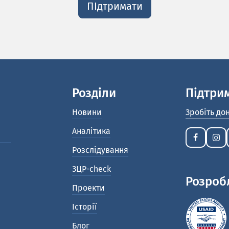
ПІдтримати
Розділи
Підтри
Новини
Зробіть до
Аналітика
Розслідування
ЗЦР-check
Розроб
Проекти
Історії
Блог