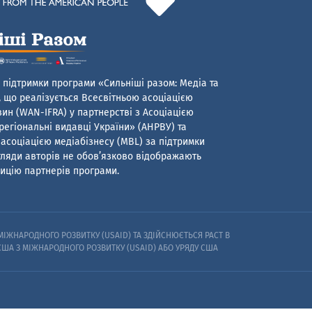
 підтримки програми «Сильніші разом: Медіа та
 що реалізується Всесвітньою асоціацією
ин (WAN-IFRA) у партнерстві з Асоціацією
егіональні видавці України» (АНРВУ) та
асоціацією медіабізнесу (MBL) за підтримки
гляди авторів не обов’язково відображають
ицію партнерів програми.
ІЖНАРОДНОГО РОЗВИТКУ (USAID) ТА ЗДІЙСНЮЄТЬСЯ PACT В
 США З МІЖНАРОДНОГО РОЗВИТКУ (USAID) АБО УРЯДУ США