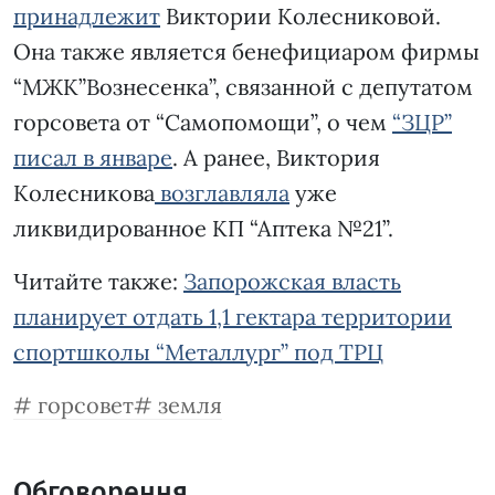
принадлежит
Виктории Колесниковой.
Она также является бенефициаром фирмы
“МЖК”Вознесенка”, связанной с депутатом
горсовета от “Самопомощи”, о чем
“ЗЦР”
писал в январе
. А ранее, Виктория
Колесникова
возглавляла
уже
ликвидированное КП “Аптека №21”.
Читайте также:
Запорожская власть
планирует отдать 1,1 гектара территории
спортшколы “Металлург” под ТРЦ
горсовет
земля
Обговорення