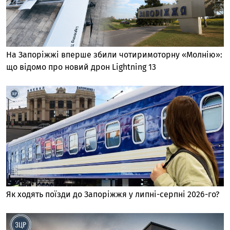
На Запоріжжі вперше збили чотиримоторну «Молнію»:
що відомо про новий дрон Lightning 13
Як ходять поїзди до Запоріжжя у липні-серпні 2026-го?