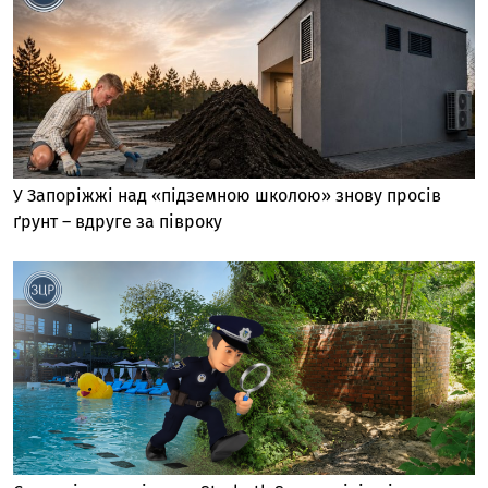
У Запоріжжі над «підземною школою» знову просів
ґрунт – вдруге за півроку