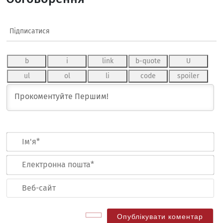
Підписатися
Ім
Ел
по
Ве
са