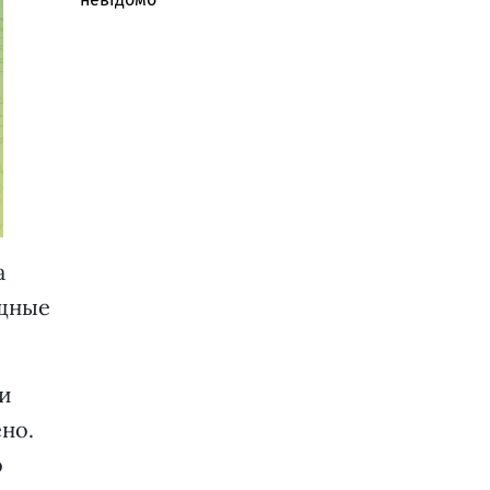
а
ищные
ни
ено.
о