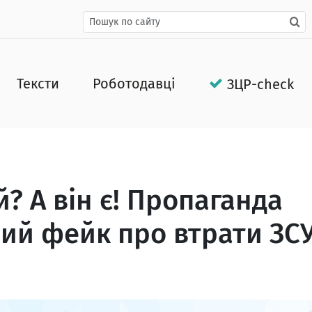
Тексти
Роботодавці
ЗЦР-check
? А він є! Пропаганда
ий фейк про втрати ЗС
3