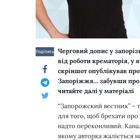
Черговий допис у запоріз
Поділись!
від роботи крематорія, у
скріншот опублікував пр
Запоріжжя… забувши про 
читайте далі у матеріалі
“Запорожский вестник” – 
для того, щоб брехати про
надто переконливий. Канал 
якому авторка жаліється на