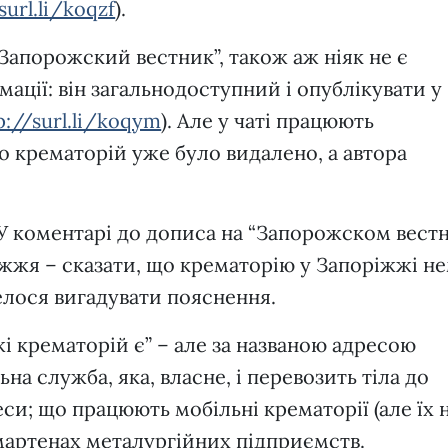
surl.li/koqzf
).
“Запорожский вестник”, також аж ніяк не є
ції: він загальнодоступний і опублікувати у
p://surl.li/koqym
). Але у чаті працюють
 крематорій уже було видалено, а автора
У коментарі до дописа на “Запорожском вест
жя – сказати, що крематорію у Запоріжжі не
лося вигадувати пояснення.
і крематорій є” – але за названою адресою
а служба, яка, власне, і перевозить тіла до
си; що працюють мобільні крематорії (але їх 
у мартенах металургійних підприємств.