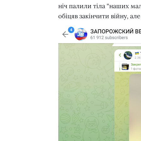
ніч палили тіла “наших ма
обіцяв закінчити війну, ал