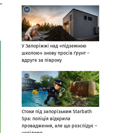
”
У Запоріжжі над «підземною
школою» знову просів ґрунт –
вдруге за півроку
Стоки під запорізьким Starbath
Spa: поліція відкрила
провадження, але що розслідує –
невідомо