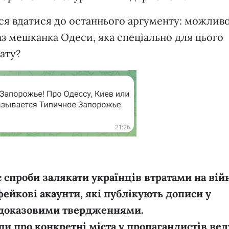
ся вдатися до останнього аргументу: можливо
аз мешканка Одеси, яка спеціально для цього
ату?
спроби залякати українців втратами на війн
ейкові акаунти, які публікують дописи у
ездоказовими твердженнями.
ли про конкретні міста у пропагандистів вед