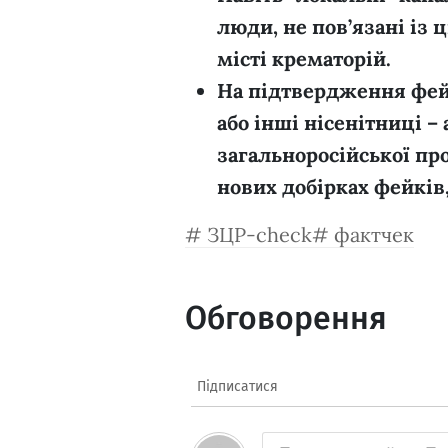
люди, не пов’язані із 
місті крематорій.
На підтвердження фейк
або інші нісенітниці –
загальноросійської пр
нових добірках фейків,
ЗЦР-check
фактчек
Обговорення
Підписатися