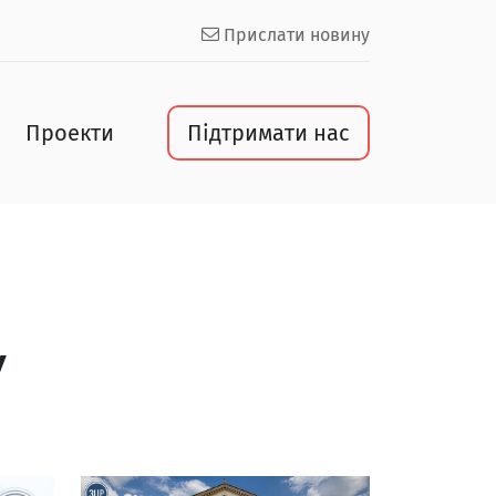
Прислати новину
Проекти
Підтримати нас
У