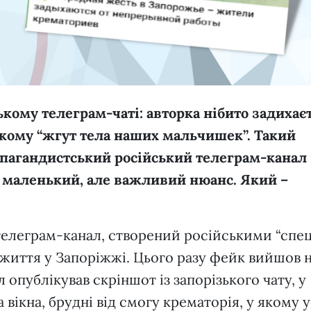
ькому телеграм-чаті: авторка нібито задихає
 якому “жгут тела наших мальчишек”. Такий
опагандистський російський телеграм-канал
маленький, але важливий нюанс. Який –
телеграм-канал, створений російськими “спе
 життя у Запоріжжі. Цього разу фейк вийшов 
опублікував скріншот із запорізького чату, у
 вікна, брудні від смогу крематорія, у якому 