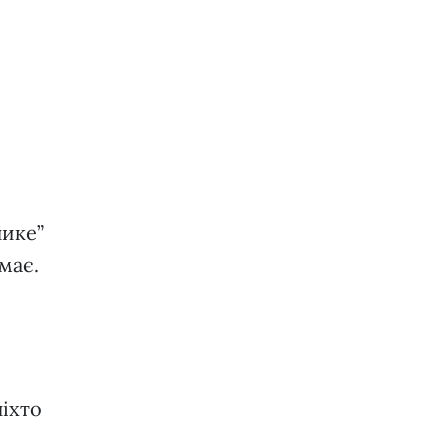
нике”
має.
ніхто