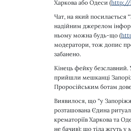
Харкова або Одеси (
http://
Чат, на який посилається 
надійним джерелом інформа
ньому можна будь-що (
htt
модератори, тож допис про
забанено.
Кінець фейку безславний. 
прийшли мешканці Запоріж
Проросійським ботам дове
Виявилося, що “у Запоріжж
розташована Єдина ритуальн
крематоріїв Харкова та Оде
не бачив); що тіла жгуть 