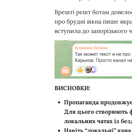
Врешті решт ботам довело
про брудні вікна пише якр
вступила до запорізького ч
ВИСНОВКИ:
Пропаганда продовжує 
Для цього створюють ф
локальних чатах із б
Навіть “локальні” кана