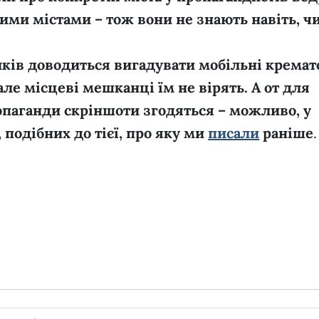
цими містами – тож вони не знають навіть, чи
ів доводиться вигадувати мобільні кремат
 але місцеві мешканці їм не вірять. А от для
опаганди скріншоти згодяться – можливо, у
 подібних до тієї, про яку ми
писали
раніше
.