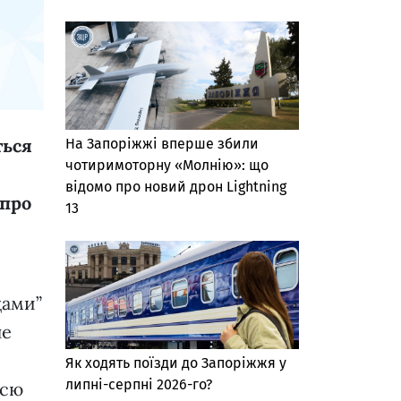
ться
На Запоріжжі вперше збили
чотиримоторну «Молнію»: що
відомо про новий дрон Lightning
 про
13
цами”
не
Як ходять поїзди до Запоріжжя у
липні-серпні 2026-го?
усю