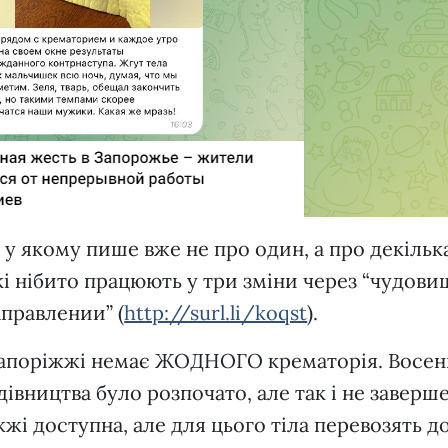
, у якому пише вже не про один, а про декільк
які нібито працюють у три зміни через “чудов
правлении” (
http://surl.li/koqst
).
 у Запоріжжі немає ЖОДНОГО крематорія. Восе
дівництва було розпочато, але так і не заверш
жі доступна, але для цього тіла перевозять д