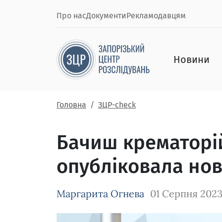
Про нас
Документи
Рекламодавцям
Новини
Головна
ЗЦР-check
Бачиш крематорій
опубліковала нов
Маргарита Огнева
01 Серпня 202
Зображення завантажується