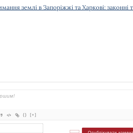
мання землі в Запоріжжі та Харкові: законні т
{}
[+]
Ім'я*