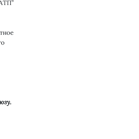
“АТП”
ртное
го
юзу.