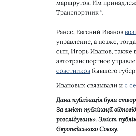
маршрутов. Им принадлежат
Транспортник “.
Ранее, Евгений Иванов
воз
управление, а позже, тогд
сын, Игорь Иванов, также 
автотранспортное управле
советников
бывшего губер
Ивановых связывали и
с с
Дана публікація була ство
За зміст публікації відпов
розслідувань». Зміст публік
Європейського Союзу
.