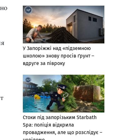
сно
ия
У Запоріжжі над «підземною
школою» знову просів ґрунт –
вдруге за півроку
ет
Стоки під запорізьким Starbath
Spa: поліція відкрила
провадження, але що розслідує –
невідомо