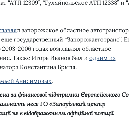
 “АТП 12309”, “Гуляйпольское АТП 12338” и 
главля
л запорожское областное автотранспо
а еще государственный “Запорожавтотранс”. Е
в 2003-2006 годах возглавлял областное
ние. Также Игорь Иванов был и
одним из
натора Константина Брыля.
емьей Анисимовых
.
рена за фінансової підтримки Європейського Со
ідальність несе ГО «Запорізький центр
ації не є відображенням офіційної позиції