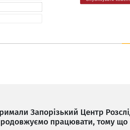
Електронна
пошта*
Веб-
сайт
тримали Запорізький Центр Розслі
родовжуємо працювати, тому що 