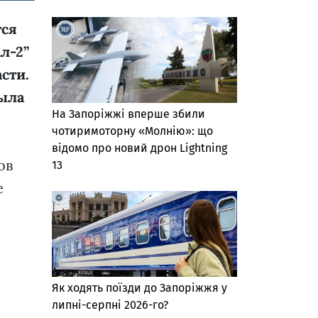
тся
л-2”
сти.
была
На Запоріжжі вперше збили
чотиримоторну «Молнію»: що
відомо про новий дрон Lightning
ов
13
е
Як ходять поїзди до Запоріжжя у
липні-серпні 2026-го?