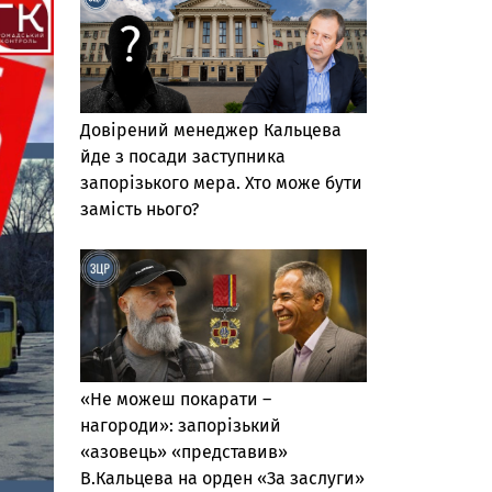
Довірений менеджер Кальцева
йде з посади заступника
запорізького мера. Хто може бути
замість нього?
«Не можеш покарати –
нагороди»: запорізький
«азовець» «представив»
В.Кальцева на орден «За заслуги»