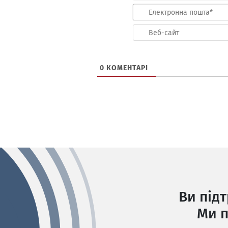
0
КОМЕНТАРІ
Ви під
Ми п