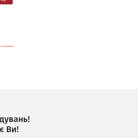
дувань!
є Ви!