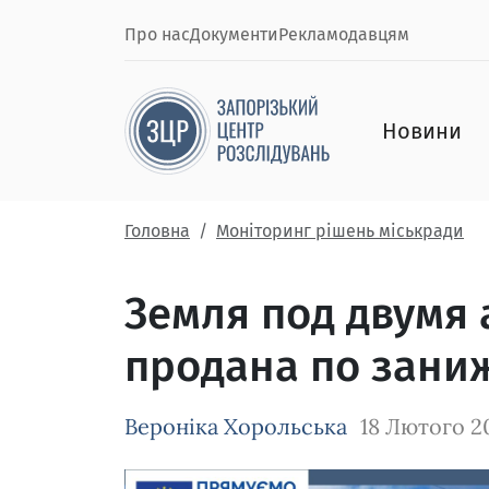
Про нас
Документи
Рекламодавцям
Новини
Головна
Моніторинг рішень міськради
Земля под двумя
продана по зани
Вероніка Хорольська
18 Лютого 2
Зображення завантажується