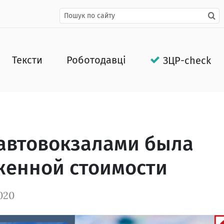
Тексти
Роботодавці
ЗЦР-check
 автовокзалами была
женной стоимости
020