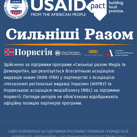
Здійснено за підтримки програми «Сильніші разом: Медіа та
Демократія», що реалізується Всесвітньою асоціацією
видавців новин (WAN-IFRA) у партнерстві з Асоціацією
«Незалежні регіональні видавці України» (АНРВУ) та
Норвезькою асоціацією медіабізнесу (MBL) за підтримки
Норвегії. Погляди авторів не обов’язково відображають
офіційну позицію партнерів програми.
САЙТ РОЗРОБЛЕНО ЗА ПІДТРИМКИ ПРОГРАМИ СПРИЯННЯ ГРОМАДСЬКІЙ