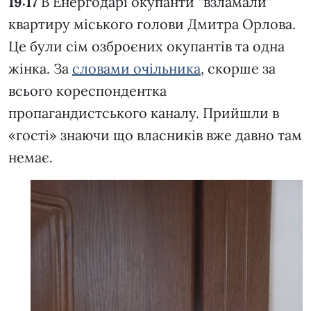
19:17
В Енергодарі окупанти “взламали”
квартиру міського голови Дмитра Орлова.
Це були сім озброєних окупантів та одна
жінка. За
словами очільника
, скорше за
всього кореспондентка
пропагандистського каналу. Прийшли в
«гості» знаючи що власників вже давно там
немає.