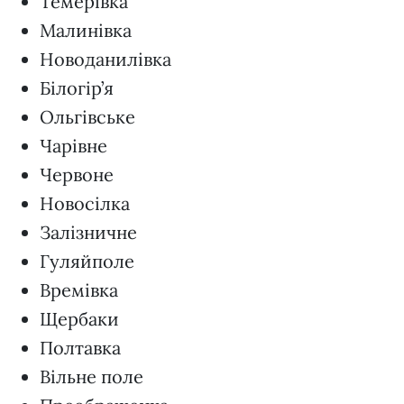
Темерівка
Малинівка
Новоданилівка
Білогір’я
Ольгівське
Чарівне
Червоне
Новосілка
Залізничне
Гуляйполе
Времівка
Щербаки
Полтавка
Вільне поле