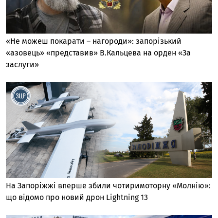
«Не можеш покарати – нагороди»: запорізький
«азовець» «представив» В.Кальцева на орден «За
заслуги»
На Запоріжжі вперше збили чотиримоторну «Молнію»:
що відомо про новий дрон Lightning 13