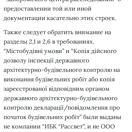
предоставлении той или иной
документации касательно этих строек.
Также следует обратить внимание на
разделы 2,1 и 2,6 в требованиях.
“Містобудівні умови” и “Копія дійсного
дозволу інспекції державного
архітектурно-будівельного контролю на
виконання будівельних робіт або копія
зареєстрованої відповідним органом
державного архітектурно-будівельного
контролю декларації/повідомлення про
початок будівельних робіт” были выданы
не компании “ИБК “Рассвет”, и не ООО