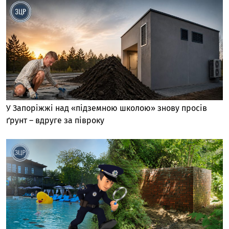
У Запоріжжі над «підземною школою» знову просів
ґрунт – вдруге за півроку