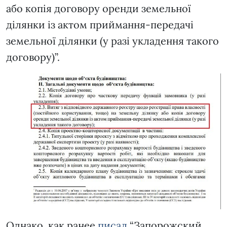
або копія договору оренди земельної
ділянки із актом приймання-передачі
земельної ділянки (у разі укладення такого
договору)”.
Однако, как ранее
писал
“Запорожский