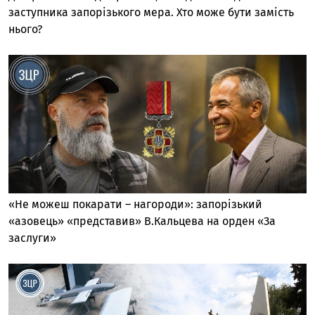
заступника запорізького мера. Хто може бути замість
нього?
«Не можеш покарати – нагороди»: запорізький
«азовець» «представив» В.Кальцева на орден «За
заслуги»