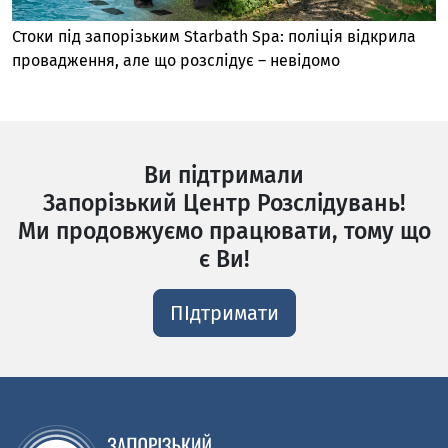
Стоки під запорізьким Starbath Spa: поліція відкрила
провадження, але що розслідує – невідомо
Ви підтримали
Запорізький Центр Розслідувань!
Ми продовжуємо працювати, тому що
є Ви!
ПІдтримати