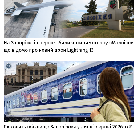
На Запоріжжі вперше збили чотиримоторну «Молнію»:
що відомо про новий дрон Lightning 13
Як ходять поїзди до Запоріжжя у липні-серпні 2026-го?