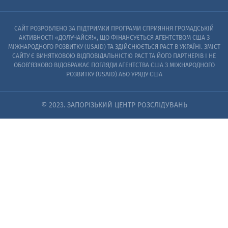
САЙТ РОЗРОБЛЕНО ЗА ПІДТРИМКИ ПРОГРАМИ СПРИЯННЯ ГРОМАДСЬКІЙ
АКТИВНОСТІ «ДОЛУЧАЙСЯ!», ЩО ФІНАНСУЄТЬСЯ АГЕНТСТВОМ США З
МІЖНАРОДНОГО РОЗВИТКУ (USAID) ТА ЗДІЙСНЮЄТЬСЯ PACT В УКРАЇНІ. ЗМІСТ
САЙТУ Є ВИНЯТКОВОЮ ВІДПОВІДАЛЬНІСТЮ PACT ТА ЙОГО ПАРТНЕРІВ I НЕ
ОБОВ’ЯЗКОВО ВІДОБРАЖАЄ ПОГЛЯДИ АГЕНТСТВА США З МІЖНАРОДНОГО
РОЗВИТКУ (USAID) АБО УРЯДУ США
© 2023. ЗАПОРІЗЬКИЙ ЦЕНТР РОЗСЛІДУВАНЬ