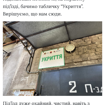
під’їзді, бачимо табличку “Укриття”.
Вирішуємо, що нам сюди.
Під’їзд дуже охайний, чистий, навіть з