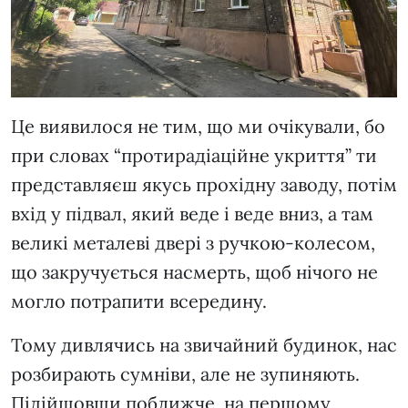
Це виявилося не тим, що ми очікували, бо
при словах “протирадіаційне укриття” ти
представляєш якусь прохідну заводу, потім
вхід у підвал, який веде і веде вниз, а там
великі металеві двері з ручкою-колесом,
що закручується насмерть, щоб нічого не
могло потрапити всередину.
Тому дивлячись на звичайний будинок, нас
розбирають сумніви, але не зупиняють.
Підійшовши поближче, на першому