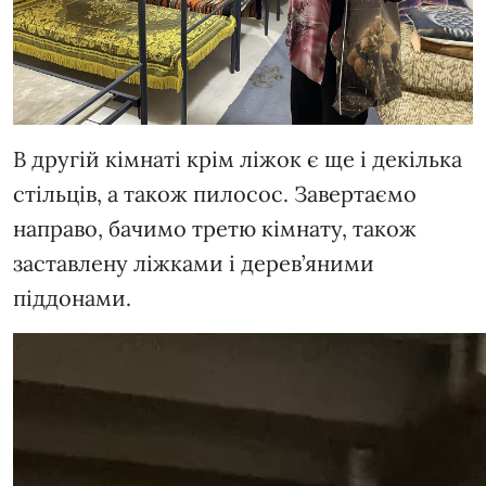
В другій кімнаті крім ліжок є ще і декілька
стільців, а також пилосос. Завертаємо
направо, бачимо третю кімнату, також
заставлену ліжками і дерев’яними
піддонами.