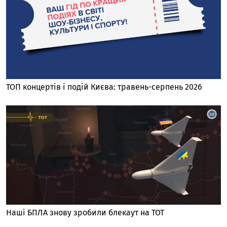
ТОП концертів і подій Києва: травень-серпень 2026
Наші БПЛА знову зробили блекаут на ТОТ