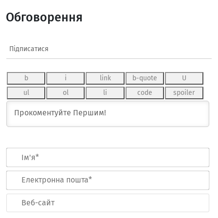
Обговорення
Підписатися
Ім
Ел
по
Ве
са