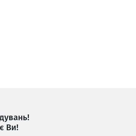
дувань!
є Ви!