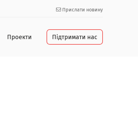
Прислати новину
Проекти
Підтримати нас