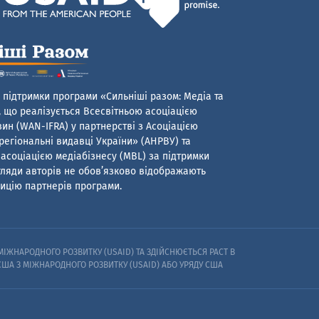
 підтримки програми «Сильніші разом: Медіа та
 що реалізується Всесвітньою асоціацією
ин (WAN-IFRA) у партнерстві з Асоціацією
егіональні видавці України» (АНРВУ) та
асоціацією медіабізнесу (MBL) за підтримки
гляди авторів не обов’язково відображають
ицію партнерів програми.
ІЖНАРОДНОГО РОЗВИТКУ (USAID) ТА ЗДІЙСНЮЄТЬСЯ PACT В
 США З МІЖНАРОДНОГО РОЗВИТКУ (USAID) АБО УРЯДУ США