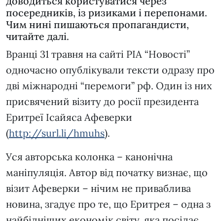
доводиться користуватися через
посередників, із ризиками і перепонами.
Чим нині пишаються пропагандисти,
читайте далі.
Вранці 31 травня на сайті РІА “Новості”
одночасно опублікували тексти одразу про
дві міжнародні “перемоги” рф. Один із них
присвячений візиту до росії президента
Еритреї Ісайяса Афеверки
(
http://surl.li/hmuhs
).
Уся авторська колонка – канонічна
маніпуляція. Автор від початку визнає, що
візит Афеверки – нічим не приваблива
новина, згадує про те, що Еритрея – одна з
найбідніших економік світу, яка посідає