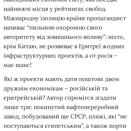
найнижчі місця у рейтингах свобод.
Міжнародну ізоляцію країни пропагандист
називає “пильною охороною свого
авторитету від зовнішнього впливу”: ніхто,
крім Китаю, не розвиває в Еритреї жодних
інфраструктурних проектів, а от росія –
має шанс!
Які ж проекти мають дати поштовх двом
дружнім економікам – російській та
еритрейській? Автор спромігся згадати
лише три: покинутий нафтопереробний
завод, побудований ще СРСР, пляжі, які “не
поступаються єгипетським”, а також порти