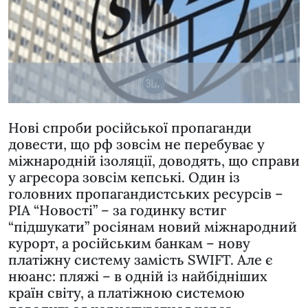
Нові спроби російської пропаганди
довести, що рф зовсім не перебуває у
міжнародній ізоляції, доводять, що справи
у агресора зовсім кепські. Один із
головних пропагандистських ресурсів –
РІА “Новості” – за годинку встиг
“підшукати” росіянам новий міжнародний
курорт, а російським банкам – нову
платіжну систему замість SWIFT. Але є
нюанс: пляжі – в одній із найбідніших
країн світу, а платіжною системою