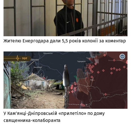
Жителю Енергодара дали 5,5 років колонії за коментар
У Кам’янці-Дніпровській «прилетіло» по дому
священника-колаборанта