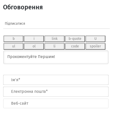
Обговорення
Підписатися
Ім
Ел
по
Ве
са