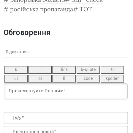
російська пропаганда
ТОТ
Обговорення
Підписатися
Ім
Ел