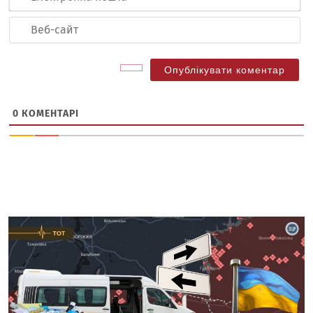
по
Ве
са
0
КОМЕНТАРІ