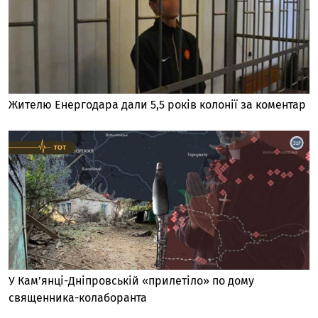
Жителю Енергодара дали 5,5 років колонії за коментар
У Кам’янці-Дніпровській «прилетіло» по дому
священника-колаборанта