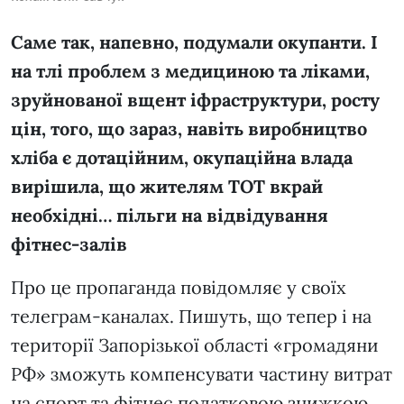
Саме так, напевно, подумали окупанти. І
на тлі проблем з медициною та ліками,
зруйнованої вщент іфраструктури, росту
цін, того, що зараз, навіть виробництво
хліба є дотаційним, окупаційна влада
вирішила, що жителям ТОТ вкрай
необхідні… пільги на відвідування
фітнес-залів
Про це пропаганда повідомляє у своїх
телеграм-каналах. Пишуть, що тепер і на
території Запорізької області «громадяни
РФ» зможуть компенсувати частину витрат
на спорт та фітнес податковою знижкою.