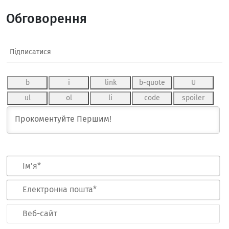
Обговорення
Підписатися
Ім
Ел
по
Ве
са