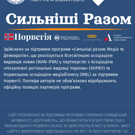
Здійснено за підтримки програми «Сильніші разом: Медіа та
Демократія», що реалізується Всесвітньою асоціацією
видавців новин (WAN-IFRA) у партнерстві з Асоціацією
«Незалежні регіональні видавці України» (АНРВУ) та
Норвезькою асоціацією медіабізнесу (MBL) за підтримки
Норвегії. Погляди авторів не обов’язково відображають
офіційну позицію партнерів програми.
САЙТ РОЗРОБЛЕНО ЗА ПІДТРИМКИ ПРОГРАМИ СПРИЯННЯ ГРОМАДСЬКІЙ
АКТИВНОСТІ «ДОЛУЧАЙСЯ!», ЩО ФІНАНСУЄТЬСЯ АГЕНТСТВОМ США З
МІЖНАРОДНОГО РОЗВИТКУ (USAID) ТА ЗДІЙСНЮЄТЬСЯ PACT В УКРАЇНІ. ЗМІСТ
САЙТУ Є ВИНЯТКОВОЮ ВІДПОВІДАЛЬНІСТЮ PACT ТА ЙОГО ПАРТНЕРІВ I НЕ