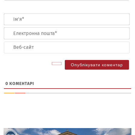
Ім
Ел
по
Ве
са
0
КОМЕНТАРІ