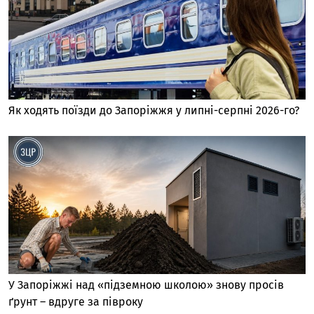
Як ходять поїзди до Запоріжжя у липні-серпні 2026-го?
У Запоріжжі над «підземною школою» знову просів
ґрунт – вдруге за півроку