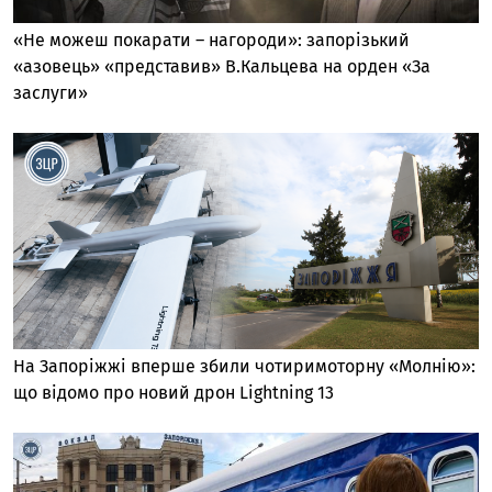
«Не можеш покарати – нагороди»: запорізький
«азовець» «представив» В.Кальцева на орден «За
заслуги»
На Запоріжжі вперше збили чотиримоторну «Молнію»:
що відомо про новий дрон Lightning 13