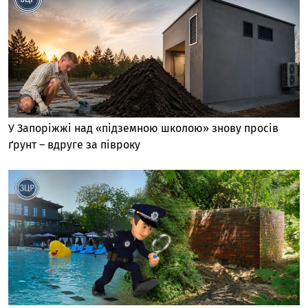
У Запоріжжі над «підземною школою» знову просів
ґрунт – вдруге за півроку