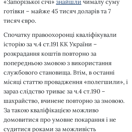
«Запорізької січі»
знайшли
чималу суму
готівки – майже 45 тисяч доларів та 7
тисяч євро.
Спочатку правоохоронці кваліфікували
історію за ч.4 ст.191 КК України –
розкрадання коштів повторно за
попередньою змовою з використання
службового становища. Втім, в останні
місяці статтю провадження «полегшили», і
зараз слідство триває за ч.4 ст.190 –
шахрайство, вчинене повторно за змовою.
За такою кваліфікацією можливо
домовитися про умовне покарання і не
судитися роками за можливість