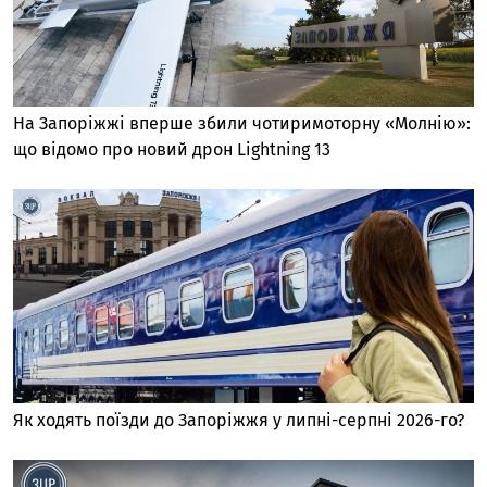
На Запоріжжі вперше збили чотиримоторну «Молнію»:
що відомо про новий дрон Lightning 13
Як ходять поїзди до Запоріжжя у липні-серпні 2026-го?