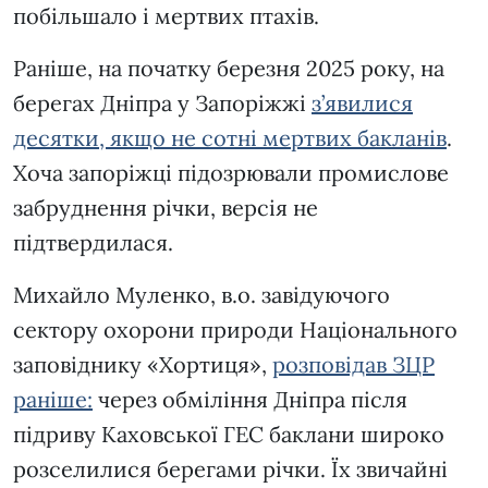
побільшало і мертвих птахів.
Раніше, на початку березня 2025 року, на
берегах Дніпра у Запоріжжі
з’явилися
десятки, якщо не сотні мертвих бакланів
.
Хоча запоріжці підозрювали промислове
забруднення річки, версія не
підтвердилася.
Михайло Муленко, в.о. завідуючого
сектору охорони природи Національного
заповіднику «Хортиця»,
розповідав ЗЦР
раніше:
через обміління Дніпра після
підриву Каховської ГЕС баклани широко
розселилися берегами річки. Їх звичайні