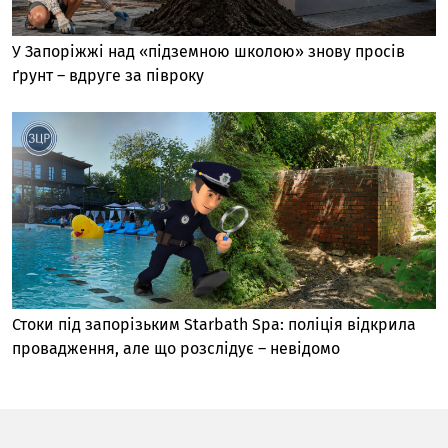
У Запоріжжі над «підземною школою» знову просів
ґрунт – вдруге за півроку
Стоки під запорізьким Starbath Spa: поліція відкрила
провадження, але що розслідує – невідомо