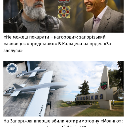
«Не можеш покарати – нагороди»: запорізький
«азовець» «представив» В.Кальцева на орден «За
заслуги»
На Запоріжжі вперше збили чотиримоторну «Молнію»: