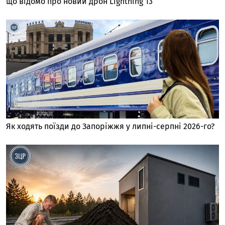
що відомо про новий дрон Lightning 13
Як ходять поїзди до Запоріжжя у липні-серпні 2026-го?