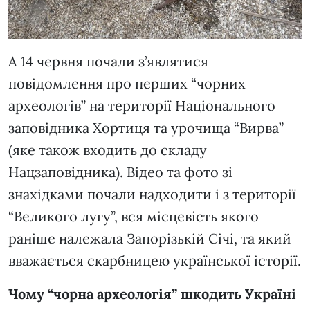
А 14 червня почали з’являтися
повідомлення про перших “чорних
археологів” на території Національного
заповідника Хортиця та урочища “Вирва”
(яке також входить до складу
Нацзаповідника). Відео та фото зі
знахідками почали надходити і з території
“Великого лугу”, вся місцевість якого
раніше належала Запорізькій Січі, та який
вважається скарбницею української історії.
Чому “чорна археологія” шкодить Україні