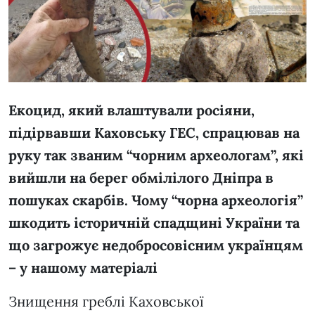
Екоцид, який влаштували росіяни,
підірвавши Каховську ГЕС, спрацював на
руку так званим “чорним археологам”, які
вийшли на берег обмілілого Дніпра в
пошуках скарбів. Чому “чорна археологія”
шкодить історичній спадщині України та
що загрожує недобросовісним українцям
– у нашому матеріалі
Знищення греблі Каховської