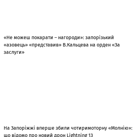
«Не можеш покарати – нагороди»: запорізький
«азовець» «представив» В.Кальцева на орден «За
заслуги»
На Запоріжжі вперше збили чотиримоторну «Молнію»:
що відомо про новий дрон Lightning 13