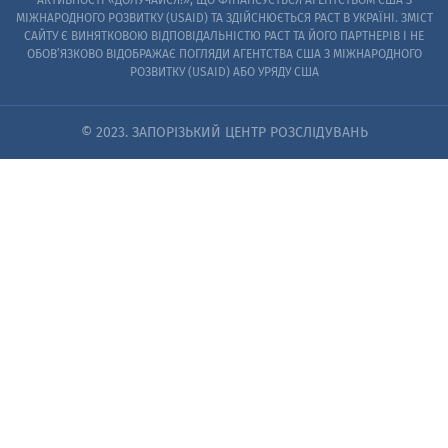
АКТИВНОСТІ «ДОЛУЧАЙСЯ!», ЩО ФІНАНСУЄТЬСЯ АГЕНТСТВОМ США З
МІЖНАРОДНОГО РОЗВИТКУ (USAID) ТА ЗДІЙСНЮЄТЬСЯ PACT В УКРАЇНІ. ЗМІСТ
САЙТУ Є ВИНЯТКОВОЮ ВІДПОВІДАЛЬНІСТЮ PACT ТА ЙОГО ПАРТНЕРІВ I НЕ
ОБОВ’ЯЗКОВО ВІДОБРАЖАЄ ПОГЛЯДИ АГЕНТСТВА США З МІЖНАРОДНОГО
РОЗВИТКУ (USAID) АБО УРЯДУ США
© 2023. ЗАПОРІЗЬКИЙ ЦЕНТР РОЗСЛІДУВАНЬ