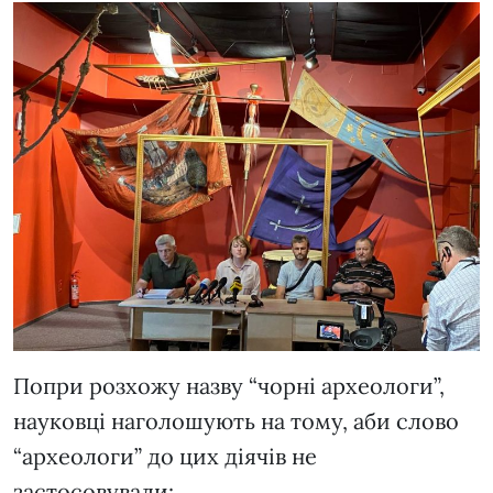
Попри розхожу назву “чорні археологи”,
науковці наголошують на тому, аби слово
“археологи” до цих діячів не
застосовували: