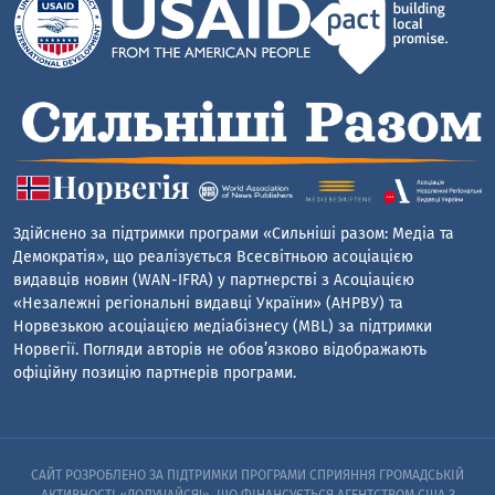
Здійснено за підтримки програми «Сильніші разом: Медіа та
Демократія», що реалізується Всесвітньою асоціацією
видавців новин (WAN-IFRA) у партнерстві з Асоціацією
«Незалежні регіональні видавці України» (АНРВУ) та
Норвезькою асоціацією медіабізнесу (MBL) за підтримки
Норвегії. Погляди авторів не обов’язково відображають
офіційну позицію партнерів програми.
САЙТ РОЗРОБЛЕНО ЗА ПІДТРИМКИ ПРОГРАМИ СПРИЯННЯ ГРОМАДСЬКІЙ