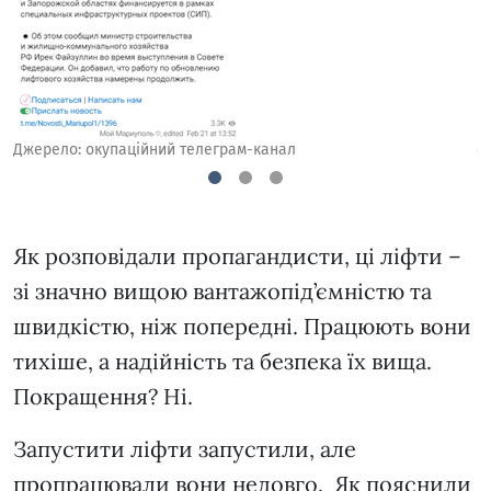
Д
Джерело: окупаційний телеграм-канал
1
2
3
Як розповідали пропагандисти, ці ліфти –
зі значно вищою вантажопід’ємністю та
швидкістю, ніж попередні. Працюють вони
тихіше, а надійність та безпека їх вища.
Покращення? Ні.
Запустити ліфти запустили, але
пропрацювали вони недовго. Як пояснили