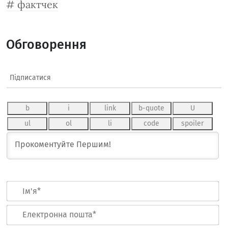
фактчек
Обговорення
Підписатися
Ім
Ел
по