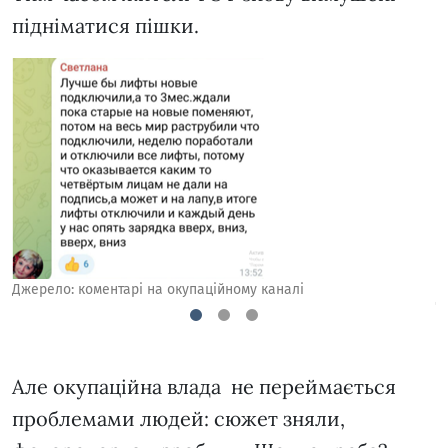
підніматися пішки.
Джерело: коментарі на окупаційному каналі
Д
1
2
3
Але окупаційна влада не переймається
проблемами людей: сюжет зняли,