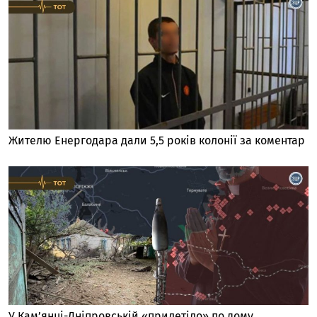
Жителю Енергодара дали 5,5 років колонії за коментар
У Кам’янці-Дніпровській «прилетіло» по дому