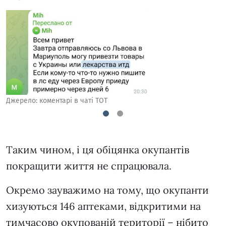
Джерело: коментарі в чаті ТОТ
1
2
Таким чином, і ця обіцянка окупантів
Д
покращити життя не спрацювала.
Окремо зауважимо на тому, що окупанти
хизуються 146 аптеками, відкритими на
тимчасово окупованій території – нібито