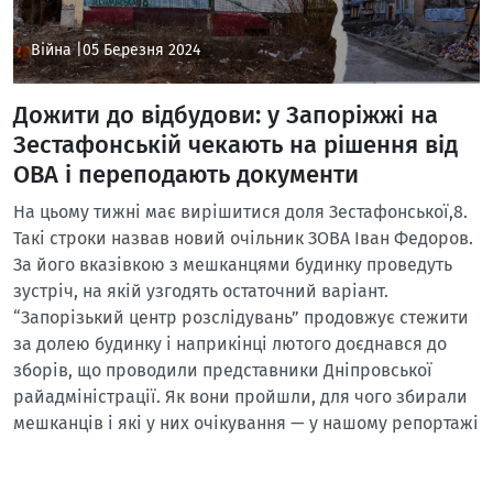
Війна |
05 Березня 2024
Дожити до відбудови: у Запоріжжі на
Зестафонській чекають на рішення від
ОВА і переподають документи
На цьому тижні має вирішитися доля Зестафонської,8.
Такі строки назвав новий очільник ЗОВА Іван Федоров.
За його вказівкою з мешканцями будинку проведуть
зустріч, на якій узгодять остаточний варіант.
“Запорізький центр розслідувань” продовжує стежити
за долею будинку і наприкінці лютого доєднався до
зборів, що проводили представники Дніпровської
райадміністрації. Як вони пройшли, для чого збирали
мешканців і які у них очікування — у нашому репортажі