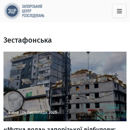
Зестафонська
Війна |
24 Листопада 2025
«Мутна вода» запорізької відбудови: