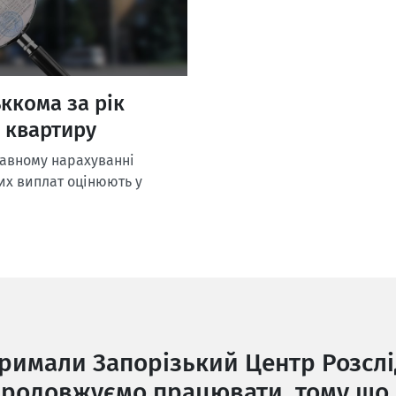
ккома за рік
і квартиру
тавному нарахуванні
их виплат оцінюють у
тримали Запорізький Центр Розслі
родовжуємо працювати, тому що 