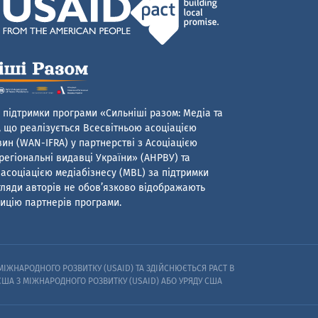
 підтримки програми «Сильніші разом: Медіа та
 що реалізується Всесвітньою асоціацією
ин (WAN-IFRA) у партнерстві з Асоціацією
егіональні видавці України» (АНРВУ) та
асоціацією медіабізнесу (MBL) за підтримки
гляди авторів не обов’язково відображають
ицію партнерів програми.
ІЖНАРОДНОГО РОЗВИТКУ (USAID) ТА ЗДІЙСНЮЄТЬСЯ PACT В
 США З МІЖНАРОДНОГО РОЗВИТКУ (USAID) АБО УРЯДУ США