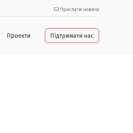
Прислати новину
Проекти
Підтримати нас