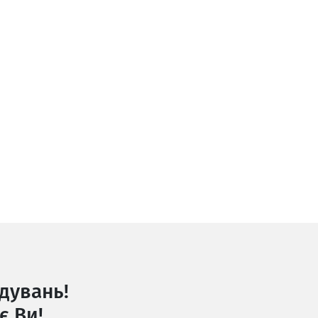
дувань!
є Ви!