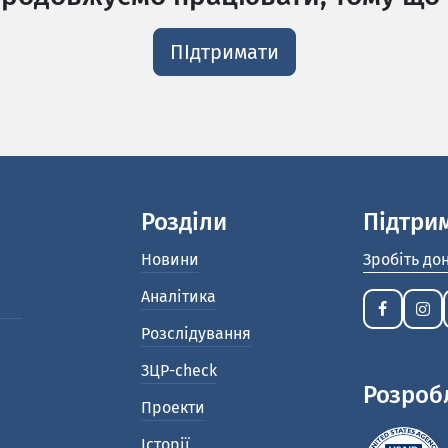
ПІдтримати
Розділи
Підтри
Новини
Зробіть до
Аналітика
Розслідування
ЗЦР-check
Розроб
Проекти
Історії