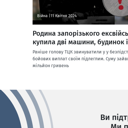
Війна |
11 Квітня 2024
Родина запорізького ексвійсь
купила дві машини, будинок 
Раніше голову ТЦК звинуватили у у безпідс
бойових виплат своїм підлеглим. Суму зайв
мільйон гривень
Ви під
Ми п