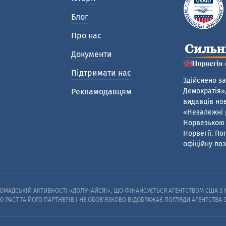
Блог
Про нас
Документи
Підтримати нас
Здійснено за
Рекламодавцям
Демократія»,
видавців нов
«Незалежні р
Норвезькою 
Норвегії. По
офіційну поз
МАДСЬКІЙ АКТИВНОСТІ «ДОЛУЧАЙСЯ!», ЩО ФІНАНСУЄТЬСЯ АГЕНТСТВОМ США З М
Ю PACT ТА ЙОГО ПАРТНЕРІВ I НЕ ОБОВ’ЯЗКОВО ВІДОБРАЖАЄ ПОГЛЯДИ АГЕНТСТВА