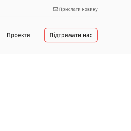
Прислати новину
Проекти
Підтримати нас