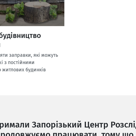
будівництво
и
яти заправки, які можуть
і з постійними
о житлових будинків
тримали Запорізький Центр Розслі
родовжуємо працювати, тому що 