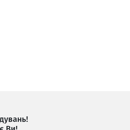
дувань!
є Ви!