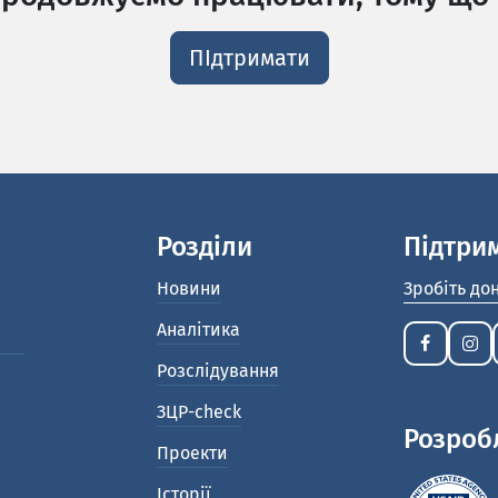
ПІдтримати
Розділи
Підтри
Новини
Зробіть до
Аналітика
Розслідування
ЗЦР-check
Розроб
Проекти
Історії