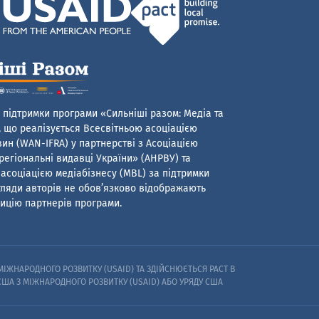
 підтримки програми «Сильніші разом: Медіа та
 що реалізується Всесвітньою асоціацією
ин (WAN-IFRA) у партнерстві з Асоціацією
егіональні видавці України» (АНРВУ) та
асоціацією медіабізнесу (MBL) за підтримки
гляди авторів не обов’язково відображають
ицію партнерів програми.
ІЖНАРОДНОГО РОЗВИТКУ (USAID) ТА ЗДІЙСНЮЄТЬСЯ PACT В
 США З МІЖНАРОДНОГО РОЗВИТКУ (USAID) АБО УРЯДУ США