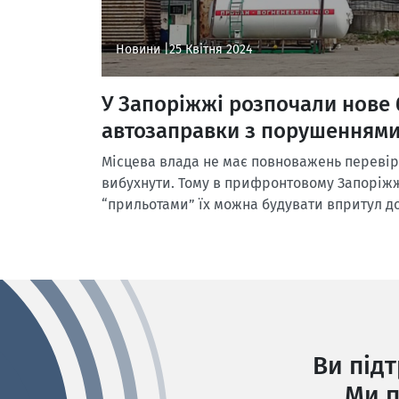
Новини |
25 Квітня 2024
У Запоріжжі розпочали нове 
автозаправки з порушенням
Місцева влада не має повноважень перевір
вибухнути. Тому в прифронтовому Запоріжж
“прильотами” їх можна будувати впритул д
Ви під
Ми п