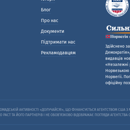
Блог
Про нас
Документи
Підтримати нас
Здійснено за
Рекламодавцям
Демократія»,
видавців нов
«Незалежні р
Норвезькою 
Норвегії. По
офіційну поз
МАДСЬКІЙ АКТИВНОСТІ «ДОЛУЧАЙСЯ!», ЩО ФІНАНСУЄТЬСЯ АГЕНТСТВОМ США З М
Ю PACT ТА ЙОГО ПАРТНЕРІВ I НЕ ОБОВ’ЯЗКОВО ВІДОБРАЖАЄ ПОГЛЯДИ АГЕНТСТВА