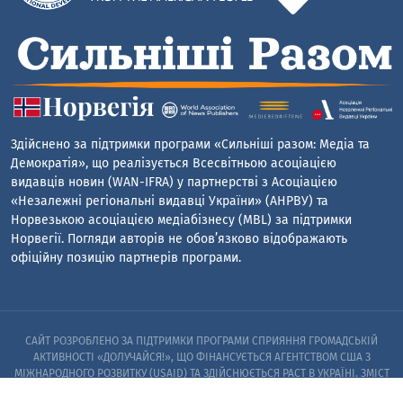
Здійснено за підтримки програми «Сильніші разом: Медіа та
Демократія», що реалізується Всесвітньою асоціацією
видавців новин (WAN-IFRA) у партнерстві з Асоціацією
«Незалежні регіональні видавці України» (АНРВУ) та
Норвезькою асоціацією медіабізнесу (MBL) за підтримки
Норвегії. Погляди авторів не обов’язково відображають
офіційну позицію партнерів програми.
САЙТ РОЗРОБЛЕНО ЗА ПІДТРИМКИ ПРОГРАМИ СПРИЯННЯ ГРОМАДСЬКІЙ
АКТИВНОСТІ «ДОЛУЧАЙСЯ!», ЩО ФІНАНСУЄТЬСЯ АГЕНТСТВОМ США З
МІЖНАРОДНОГО РОЗВИТКУ (USAID) ТА ЗДІЙСНЮЄТЬСЯ PACT В УКРАЇНІ. ЗМІСТ
САЙТУ Є ВИНЯТКОВОЮ ВІДПОВІДАЛЬНІСТЮ PACT ТА ЙОГО ПАРТНЕРІВ I НЕ