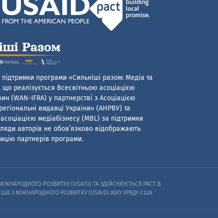
 підтримки програми «Сильніші разом: Медіа та
 що реалізується Всесвітньою асоціацією
ин (WAN-IFRA) у партнерстві з Асоціацією
егіональні видавці України» (АНРВУ) та
асоціацією медіабізнесу (MBL) за підтримки
гляди авторів не обов’язково відображають
ицію партнерів програми.
ІЖНАРОДНОГО РОЗВИТКУ (USAID) ТА ЗДІЙСНЮЄТЬСЯ PACT В
 США З МІЖНАРОДНОГО РОЗВИТКУ (USAID) АБО УРЯДУ США