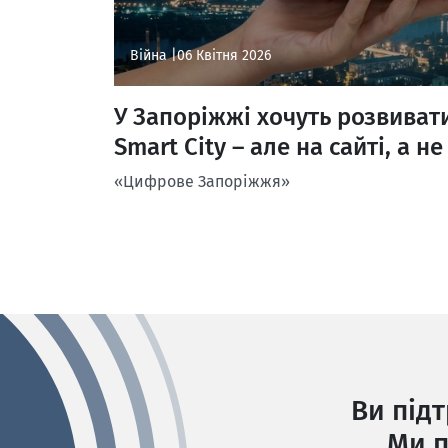
Війна |
06 Квітня 2026
У Запоріжжі хочуть розвиват
Smart City – але на сайті, а н
«Цифрове Запоріжжя»
Ви під
Ми п