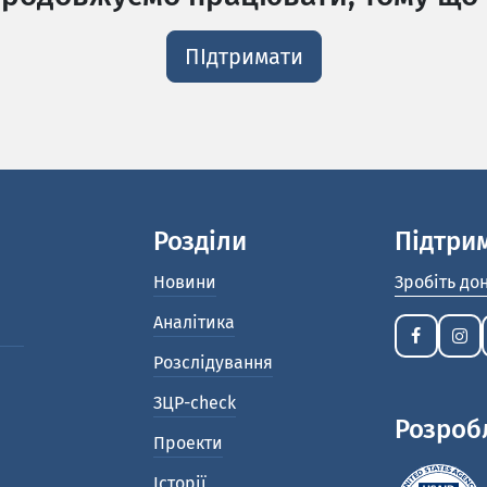
ПІдтримати
Розділи
Підтри
Новини
Зробіть до
Аналітика
Розслідування
ЗЦР-check
Розроб
Проекти
Історії