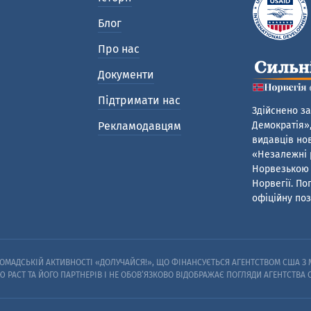
Блог
Про нас
Документи
Підтримати нас
Здійснено за
Рекламодавцям
Демократія»,
видавців нов
«Незалежні р
Норвезькою 
Норвегії. По
офіційну поз
МАДСЬКІЙ АКТИВНОСТІ «ДОЛУЧАЙСЯ!», ЩО ФІНАНСУЄТЬСЯ АГЕНТСТВОМ США З М
Ю PACT ТА ЙОГО ПАРТНЕРІВ I НЕ ОБОВ’ЯЗКОВО ВІДОБРАЖАЄ ПОГЛЯДИ АГЕНТСТВА