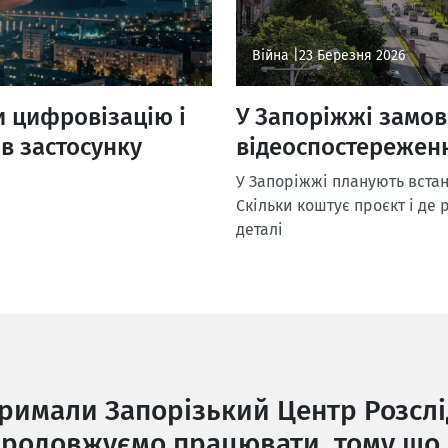
Війна |
23 Березня 2026
и цифровізацію і
У Запоріжжі замо
е в застосунку
відеоспостереженн
У Запоріжжі планують вста
Скільки коштує проєкт і де
деталі
тримали Запорізький Центр Розслі
родовжуємо працювати, тому що 