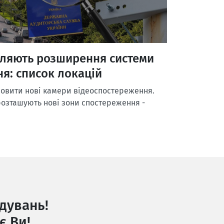
вляють розширення системи
я: список локацій
новити нові камери відеоспостереження.
 розташують нові зони спостереження -
дувань!
є Ви!