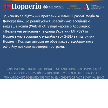
Здійснено за підтримки програми «Сильніші разом: Медіа та
Демократія», що реалізується Всесвітньою асоціацією
видавців новин (WAN-IFRA) у партнерстві з Асоціацією
«Незалежні регіональні видавці України» (АНРВУ) та
Норвезькою асоціацією медіабізнесу (MBL) за підтримки
Норвегії. Погляди авторів не обов’язково відображають
офіційну позицію партнерів програми.
САЙТ РОЗРОБЛЕНО ЗА ПІДТРИМКИ ПРОГРАМИ СПРИЯННЯ ГРОМАДСЬКІЙ
АКТИВНОСТІ «ДОЛУЧАЙСЯ!», ЩО ФІНАНСУЄТЬСЯ АГЕНТСТВОМ США З
МІЖНАРОДНОГО РОЗВИТКУ (USAID) ТА ЗДІЙСНЮЄТЬСЯ PACT В УКРАЇНІ. ЗМІСТ
САЙТУ Є ВИНЯТКОВОЮ ВІДПОВІДАЛЬНІСТЮ PACT ТА ЙОГО ПАРТНЕРІВ I НЕ
ОБОВ’ЯЗКОВО ВІДОБРАЖАЄ ПОГЛЯДИ АГЕНТСТВА США З МІЖНАРОДНОГО
РОЗВИТКУ (USAID) АБО УРЯДУ США
© 2023. ЗАПОРІЗЬКИЙ ЦЕНТР РОЗСЛІДУВАНЬ